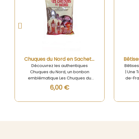
Aperçu rapide
Bêtises de Cambrai aux Fruits 125g
Bêtises de Cambrai aux Fruits 125g
Déc
| Une Tradition Sucrée des Hauts-
Pastill
de-France Découvrez les Bêtises
Savour
de Cambrai aux Fruits 125g, une
des f
4,67 €
délicieuse confiserie qui incarne la
ch
richesse des traditions sucrées
confi
des Hauts-de-France. Ces
soyez 
bonbons au goût fruité sont un
ou à l
véritable délice pour les amateurs
Alpes 
de douceurs authentiques.
allié
Fabriqués selon une recette
nat
traditionnelle, ils offrent une saveur
trans