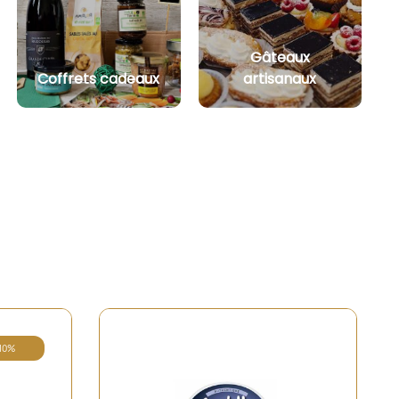
Gâteaux
Coffrets cadeaux
artisanaux
 de stock
Rupture de stock