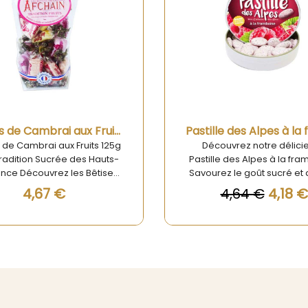
Aperçu rapide
Aperçu rapide
Pastille des Alpes à la framboise 35g
ouvrez notre délicieuse
Découvrez la délicieuse P
e des Alpes à la framboise !
des Alpes à la myrtille de L
ez le goût sucré et acidulé
des Lacs, un vrai trésor ar
ramboises des Alpes dans
qui saura ravir vos papil
4,64 €
4,18 €
4,64 €
aque bouchée de cette
Fabriquée avec amour da
serie artisanale. Que vous
Alpes, cette friandise tradi
en déplacement, au bureau
aux saveurs intenses 
a maison, nos pastilles des
authentiques vous transp
à la framboise seront votre
directement au cœur 
 gourmandise. Leur arôme
montagnes. Parfaite pou
urel de framboise vous
pause gourmande, la Pasti
portera instantanément au
Alpes à la myrtille est idé