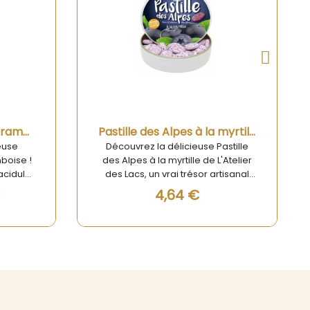
Aperçu rapide
Pastille des Alpes à la myrtille 35g
Pastille des Alpes au génépi de Savoie 35g
astille
Pastille des Alpes au génépi de
'Atelier
Savoie – Bonbon artisanal aux
tisanal
saveurs alpines Offrez-vous une
les !
pause sucrée originale avec la
4,64 €
ns les
Pastille des Alpes au génépi de
tionnelle
Savoie, un petit bonbon
et
emblématique des montagnes, à
ortera
la fois rafraîchissant, authentique
des
et résolument montagnard.
r une
Confectionnée selon une recette
lle des
artisanale traditionnelle, cette
ale pour
pastille associe subtilement la