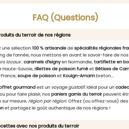
es Alpes, pour un moment
accompagner un thé ou u
ure douceur et de plaisir
ou tout simplement pour s'o
if. N'hésitez plus et offrez-
moment de douceur et d'é
FAQ (Questions)
n instant de bonheur avec
Son format pratique vous
e Pastille des Alpes à la
de l'emporter partout ave
mboise 35g. Un produit
pour un instant de plaisir 
oduits du terroir de nos régions
uement français qui saura
moment de la journée. O
es papilles des petits et des
vous un voyage gustatif un
grands !
savourant la Pastille des Al
 une sélection
100 % artisanale
de
spécialités régionales fr
myrtille de L'Atelier des L
ng de l’année, nous mettons en avant le savoir-faire de nos
laissez-vous envoûter p
rs locaux
:
caramels d’Isigny
en Normandie,
tartiflette en b
arômes envoûtants et sa 
 Haute-Savoie,
rillettes de poisson fumé
et
Bêtises de Cam
fondante. Une expérie
-France,
soupe de poisson
et
Kouign-Amann
breton…
sensorielle inoubliable à 
sans modération !
offret gourmand
est un
voyage gustatif
. Idéal pour un
cade
ou pour faire plaisir, nos
paniers garnis du terroir
peuvent êt
 sur mesure,
région par région
. Offrez (ou offrez-vous) de
on
et partagez le goût authentique de nos régions !
cettes avec nos produits du terroir