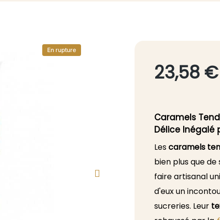
En rupture
23,58 €
Caramels Tendr
Délice Inégalé
Les
caramels tend
bien plus que de 
faire artisanal u
d'eux un inconto
sucreries. Leur
te