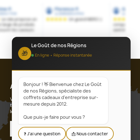
Le Goût de nos Régions
🎁
En ligne • Réponse instantanée
Bonjour ! 👋 Bienvenue chez Le Goût
Abonnez-vous
de nos Régions, spécialiste des
coffrets cadeaux d'entreprise sur-
Vous pouvez vous désinscrire à tout moment. Vous
mesure depuis 2012.
trouverez pour cela nos informations de contact dans
les conditions d'utilisation du site.
Que puis-je faire pour vous ?
S’abonner
❓ J'ai une question
📩 Nous contacter