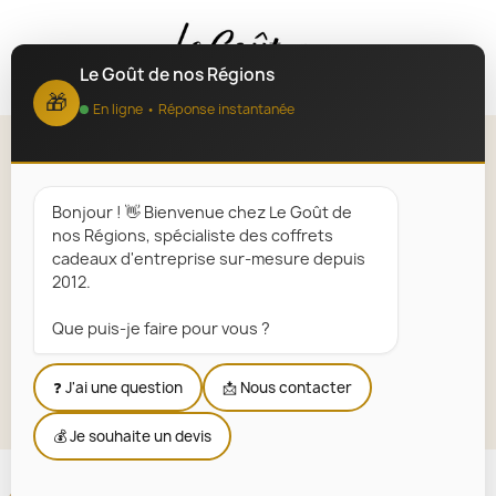
MENU
Le Goût de nos Régions
🎁
En ligne • Réponse instantanée
Soupe de poisson
Bonjour ! 👋 Bienvenue chez Le Goût de
Accueil
Paniers Garnis Régionaux
nos Régions, spécialiste des coffrets
Épicerie fine Française – Produits du Terroir & Saveurs
cadeaux d'entreprise sur-mesure depuis
Authentiques
2012.
Épicerie salée
Produits de la mer
Soupe de poisson
Que puis-je faire pour vous ?
Explorer la sélection
❓ J'ai une question
📩 Nous contacter
💰 Je souhaite un devis