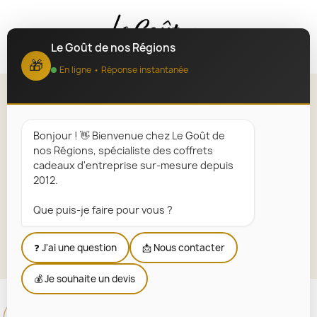
MENU
Le Goût de nos Régions
🎁
En ligne • Réponse instantanée
Produits Savoyards : Spécialités
de Savoie
Bonjour ! 👋 Bienvenue chez Le Goût de
nos Régions, spécialiste des coffrets
Accueil
Paniers Garnis Régionaux
Régions
cadeaux d'entreprise sur-mesure depuis
Auvergne-Rhône-Alpes
2012.
Produits Savoyards : Spécialités de Savoie
Que puis-je faire pour vous ?
Explorer la sélection
❓ J'ai une question
📩 Nous contacter
💰 Je souhaite un devis