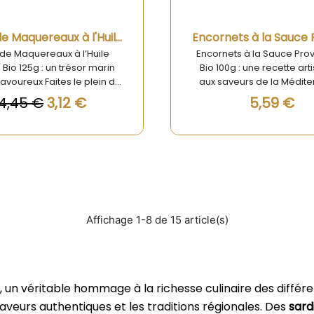
ble et laissez-vous séduire
raîcheur et l'authenticité de
roduit haut de gamme.
Aperçu rapide
Aperçu rapide
Filets de Maquereaux à l'Huile d'Olive Bio 125g
s de Maquereaux à l’Huile
Encornets à la Sauce Pro
 Bio 125g : un trésor marin
Bio 100g : une recette art
savoureux Faites le plein de
aux saveurs de la Médit
s et de bienfaits avec nos
Offrez-vous un voyage cu
4,45 €
3,12 €
5,59 €
s de maquereaux à l’huile
ensoleillé avec nos Encorn
 bio, un produit authentique
Sauce Provençale Bio, u
utritif issu d’une pêche
cuisiné alliant authenticité
able. Ces filets tendres et
biologique et plaisir go
catement parfumés sont
Inspirés des traditions cu
aux pour tous ceux qui
du Sud, ces encornets t
hent une alimentation à la
sont délicatement mijot
équilibrée, savoureuse et
une sauce provençale ri
Affichage 1-8 de 15 article(s)
naturelle.
goût, élaborée à par
d’ingrédients bio soigne
sélectionnés.
, un véritable hommage à la richesse culinaire des différ
aveurs authentiques et les traditions régionales. Des
sard