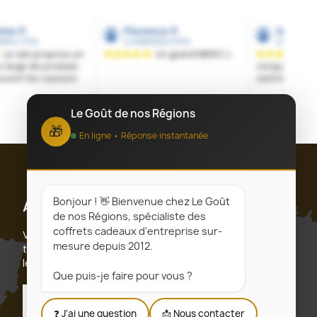
Le Goût de nos Régions
🎁
En ligne • Réponse instantanée
Bonjour ! 👋 Bienvenue chez Le Goût
Abonnez-vous
de nos Régions, spécialiste des
coffrets cadeaux d'entreprise sur-
Vous pouvez vous désinscrire à tout moment. Vous
mesure depuis 2012.
trouverez pour cela nos informations de contact dans
les conditions d'utilisation du site.
Que puis-je faire pour vous ?
S’abonner
❓ J'ai une question
📩 Nous contacter