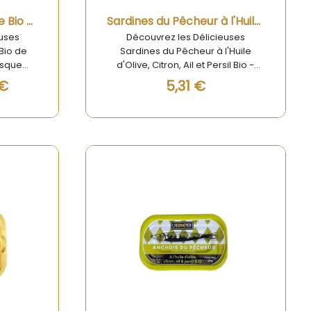
Aperçu rapide
Sardines à l'huile d'olive Bio 270g
Sardines du Pêcheur à l'Huile d'Olive, Citron, Ail et Persil Bio 135g
uses
Découvrez les Délicieuses
 Bio de
Sardines du Pêcheur à l'Huile
asque
d'Olive, Citron, Ail et Persil Bio -
es et
135g Les Sardines du Pêcheur à
 €
5,31 €
ardines
l'Huile d'Olive, Citron, Ail et Persil
parées
Bio sont un véritable trésor
érience
culinaire. Pêchées avec soin et
ortez une
préparées avec des ingrédients
et
biologiques de haute qualité, ces
as avec
sardines offrent une explosion de
live Bio
saveurs en bouche. L'huile d'olive,
e par le
le citron, l'ail et le persil se marient
par des
parfaitement pour créer une
périeure
expérience gustative unique qui
rmands
vous transportera directement
x.
sous le soleil de la Méditerranée.
Que vous les dégustiez en apéritif,
en entrée ou en plat principal, ces
sardines sont une invitation au
voyage culinaire. Leur texture