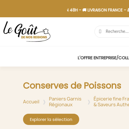
EMENT SÉCURISÉ - 📋 DEVIS EN 48H - 🚚 LIVRAISON FRANCE - 🎁 ASS
L'OFFRE ENTREPRISE/COLL
Conserves de Poissons
Paniers Garnis
Épicerie fine Fr
Accueil
Régionaux
& Saveurs Auth
Explorer la sélection