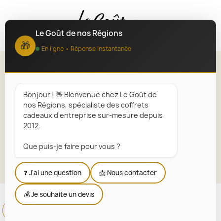
MENU
Le Goût de nos Régions
🎁
En ligne • Réponse instantanée
Nouvelle-Aquitaine & Epicerie
Fine
Bonjour ! 👋 Bienvenue chez Le Goût de
nos Régions, spécialiste des coffrets
Accueil
Paniers Garnis Régionaux
Régions
cadeaux d'entreprise sur-mesure depuis
Nouvelle-Aquitaine & Epicerie Fine
2012.
Que puis-je faire pour vous ?
Explorer la sélection
❓ J'ai une question
📩 Nous contacter
💰 Je souhaite un devis