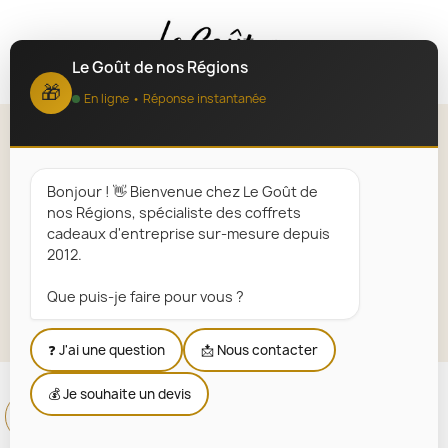
MENU
Le Goût de nos Régions
🎁
En ligne • Réponse instantanée
Coffrets cadeaux Pâques
Bonjour ! 👋 Bienvenue chez Le Goût de
Accueil
nos Régions, spécialiste des coffrets
Nos Coffrets Cadeaux Gourmands du Terroir Français
cadeaux d'entreprise sur-mesure depuis
Coffrets cadeaux Pâques
2012.
Que puis-je faire pour vous ?
Explorer la sélection
❓ J'ai une question
📩 Nous contacter
💰 Je souhaite un devis