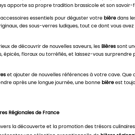
sur une note chaleureuse.
ys apporte sa propre tradition brassicole et son savoir-
accessoires essentiels pour déguster votre
bière
dans le
riginaux, des sous-verres ludiques, tout ce dont vous ave
eux de découvrir de nouvelles saveurs, les
Bières
sont une
 épicés, floraux ou torréfiés, et laissez-vous surprendre p
res
et ajouter de nouvelles références à votre cave. Que
endre après une longue journée, une bonne
bière
est toujo
ères Régionales de France
ers la découverte et la promotion des trésors culinaires 