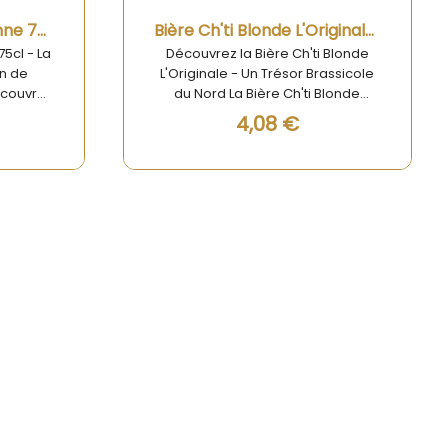
Aperçu rapide
Bière Blonde à l'Ancienne 75cl - La Goudale
Bière Ch'ti Blonde L'Originale - Bière De Garde
75cl - La
Découvrez la Bière Ch'ti Blonde
on de
L'Originale - Un Trésor Brassicole
écouvrez
du Nord La Bière Ch'ti Blonde
nne 75cl
L'Originale est bien plus qu'une
4,08 €
e délice
simple bière, c'est une expérience
ières
sensorielle unique qui incarne la
 d'une
richesse et l'authenticité du terroir
cl, est
nordiste. Fabriquée par la
r des
brasserie Castelain, cette bière de
 amis ou
garde est un incontournable pour
lon des
tous les amateurs de bières
garantit
artisanales. Sa robe dorée, son
brée qui
mousse onctueuse et ses arômes
xigeants.
subtils de céréales et de houblon
et sa
en font une véritable invitation à la
Bière
convivialité et au partage.
idéale
n.