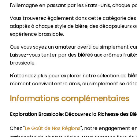
simplement pour vous détendre
soirée 
l'Allemagne en passant par les États-Unis, chaque pa
après une longue journée. Son
profil unique et ses arômes
Vous trouverez également dans cette catégorie des 
exotiques la distinguent des autres
adaptés à chaque style de
bière
, des décapsuleurs o
bières artisanales, en faisant un
choix incontournable pour cet été.
expérience brassicole.
N'attendez plus pour ajouter une
touche de Corse à vos moments
Que vous soyez un amateur averti ou simplement curi
de détente !
Laissez-vous tenter par des
bières
aux arômes fruités,
brassicole.
N'attendez plus pour explorer notre sélection de
biè
moment convivial entre amis, ou simplement se dét
Informations complémentaires
Exploration Brassicole: Découvrez la Richesse des Bi
Chez "
Le Goût de Nos Régions
", notre engagement env