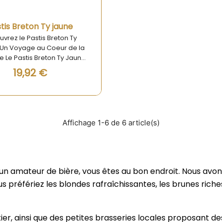
vialité et le savoir-faire
traditionnel breton.
Aperçu rapide
tis Breton Ty jaune
vrez le Pastis Breton Ty
 Un Voyage au Coeur de la
e Le Pastis Breton Ty Jaune
bien plus qu'une simple
19,92 €
on alcoolisée ; c'est une
le expérience gustative qui
ransporte directement en
gne. Fabriqué selon une
e traditionnelle, ce pastis
Affichage 1-6 de 6 article(s)
e un goût authentique et
qui ravira les amateurs de
eux. Sa couleur jaune dorée
on arôme enivrant d'anis
t une harmonie parfaite
s un amateur de bière, vous êtes au bon endroit. Nous avo
c des notes herbacées
ous préfériez les blondes rafraîchissantes, les brunes ric
s. Parfait pour les moments
ux, il se savoure aussi bien
ritif pour ouvrir l'appétit
digestif pour clôturer une
, ainsi que des petites brasseries locales proposant d