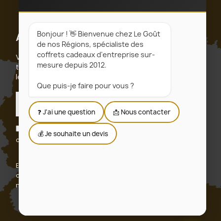
Bonjour ! 👋 Bienvenue chez Le Goût
Abonnez-vous
de nos Régions, spécialiste des
coffrets cadeaux d'entreprise sur-
Vous pouvez vous désinscrire à tout moment. Vous
mesure depuis 2012.
trouverez pour cela nos informations de contact dans
les conditions d'utilisation du site.
Que puis-je faire pour vous ?
S’abonner
❓ J'ai une question
📩 Nous contacter
J'accepte les conditions générales et la politique de
💰 Je souhaite un devis
confidentialité
En vous abonnant, vous acceptez notre politique de
confidentialité et consentez à recevoir des mises à jour de
notre entreprise.