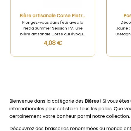
convi
Aperçu rapide
Bière artisanale Corse Pietra Summer Session IPA 33cl
Pas
Plongez-vous dans l'été avec la
Décou
Pietra Summer Session IPA, une
Jaune :
bière artisanale Corse qui évoque
Bretagn
les plaisirs des journées
est 
4,08 €
ensoleillées. Cette bière
boiss
artisanale Corse Pietra est plus
véritab
qu'une simple boisson ; c'est une
vous t
expérience sensorielle qui ravira
Breta
vos papilles et vous transportera
recett
instantanément sous le soleil
offr
méditerranéen. La Pietra Summer
unique 
Session IPA est parfaite pour les
spiritu
amateurs de bières qui
et s
recherchent une option
créen
Bienvenue dans la catégorie des
Bières
! Si vous ête
rafraîchissante et pleine de
ave
internationales pour satisfaire tous les palais. Que v
caractère. Imaginez-vous
subtile
certainement votre bonheur parmi notre collection.
dégustant cette bière lors d'un
convivia
pique-nique en bord de mer,
en apé
d'une soirée entre amis ou
qu'en 
Découvrez des brasseries renommées du monde entier