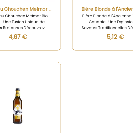
Aperçu rapide
Aperçu rapide
Bière au Chouchen Melmor Bio 33cl
 au Chouchen Melmor Bio
Bière Blonde à l'Ancienne 
 – Une Fusion Unique de
Goudale : Une Explosi
s Bretonnes Découvrez la
Saveurs Traditionnelles D
 au Chouchen Melmor Bio
la Bière Blonde à l'Ancie
4,67 €
5,12 €
e véritable innovation dans
de La Goudale, un véritabl
 monde des boissons
pour les amateurs de b
sanales. Cette bière bio
artisanales. Cette bière,
 le meilleur de la tradition
quantité généreuse de 75
ssicole française avec
parfaite pour partage
nticité du chouchen breton,
moments conviviaux avec
ant ainsi une expérience
famille. Sa fabrication se
ive unique. Fabriquée en
méthodes traditionnelles 
ce avec des ingrédients
une saveur riche et équili
ogiques, cette bière se
ravira les palais les plus e
gue par son goût raffiné et
Avec son arôme subtil 
ment sucré, idéal pour les
mousse onctueuse, la 
rs de saveurs originales.
Blonde à l'Ancienne est 
oisissant notre bière au
pour toute occasio
hen Melmor, vous optez
ne boisson qui évoque la