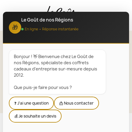
MENU
Le Goût de nos Régions
🎁
En ligne • Réponse instantanée
Vins de Provence
Bonjour ! 👋 Bienvenue chez Le Goût de
Accueil
Paniers Garnis Régionaux
Régions
nos Régions, spécialiste des coffrets
Provence-Alpes-Côte d’Azur : produits du terroir et
cadeaux d'entreprise sur-mesure depuis
spécialités
2012.
Vins de Provence
Que puis-je faire pour vous ?
Explorer la sélection
❓ J'ai une question
📩 Nous contacter
💰 Je souhaite un devis