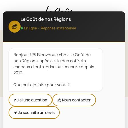
MENU
Le Goût de nos Régions
🎁
En ligne • Réponse instantanée
Terrine et pâté Corse
Bonjour ! 👋 Bienvenue chez Le Goût de
Accueil
Paniers Garnis Régionaux
Régions
nos Régions, spécialiste des coffrets
Corse
Terrine et pâté Corse
cadeaux d'entreprise sur-mesure depuis
2012.
Explorer la sélection
Que puis-je faire pour vous ?
❓ J'ai une question
📩 Nous contacter
💰 Je souhaite un devis
Nous n'avons trouvé aucune