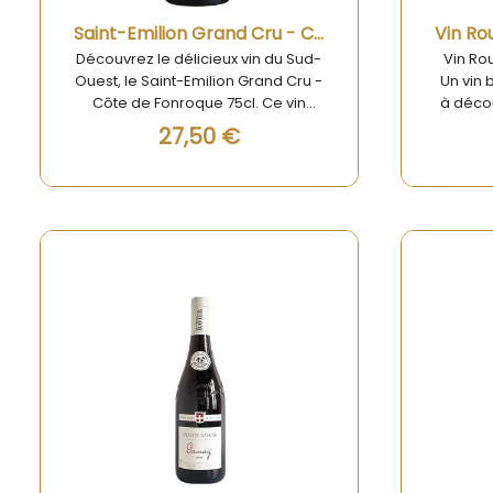
Aperçu rapide
Saint-Emilion Grand Cru - Côte de Fonroque 75cl
Découvrez le délicieux vin du Sud-
Vin Ro
Ouest, le Saint-Emilion Grand Cru -
Un vin
Côte de Fonroque 75cl. Ce vin
à décou
d'exception est un véritable trésor
par le
27,50 €
pour les amateurs de vins fins et
75cl
raffinés. Avec son arôme riche et
vignob
complexe, le Saint-Emilion Grand
cœur de
Cru - Côte de Fonroque 75cl est
vin ro
parfait pour séduire les palais les
dist
plus exigeants. Ce vin offre une
remarq
expérience gustative unique qui
et son 
incite à savourer chaque goutte.
Idéa
Parfait pour accompagner vos
repas
repas les plus sophistiqués ou
instants
pour être dégusté seul, le Saint-
fine
Emilion Grand Cru - Côte de
meil
Fonroque 75cl promet de ravir vos
sens et de laisser une impression
durable.