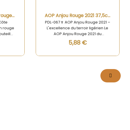
Aperçu rapide
Bourgogne Pinot Noir rouge "Côte Chalonnaise" 37,5 cl
AOP Anjou Rouge 2021 37,5cl - Domaine Gagnebert
Côte
PDL-067🍷 AOP Anjou Rouge 2021 –
in rouge
L'excellence du terroir ligérien Le
uteille
AOP Anjou Rouge 2021 du
se des
Domaine Gagnebert est une
5,88 €
vec ce
invitation à la découverte des
Côte
grands vins de la Vallée de la
n rouge
Loire. Issu d’un savoir-faire
ait pour
ancestral, ce vin rouge allie
 à deux
tradition et modernité pour offrir
ation en
une dégustation équilibrée et
s sur les
raffinée. Son caractère unique
aint-
séduira aussi bien les amateurs
e vin
que les connaisseurs en quête
ilité du
d’authenticité.
dans une
ticoles