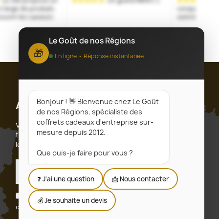
Le Goût de nos Régions
🎁
En ligne • Réponse instantanée
Bonjour ! 👋 Bienvenue chez Le Goût
Abonnez-vous
de nos Régions, spécialiste des
coffrets cadeaux d'entreprise sur-
Vous pouvez vous désinscrire à tout moment. Vous
mesure depuis 2012.
trouverez pour cela nos informations de contact dans
les conditions d'utilisation du site.
Que puis-je faire pour vous ?
S’abonner
❓ J'ai une question
📩 Nous contacter
J'accepte les conditions générales et la politique de
💰 Je souhaite un devis
confidentialité