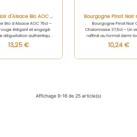
Aperçu rapide
Aperçu rapide
Pinot Noir d'Alsace Bio AOC 75cl
oir Bio d’Alsace AOC 75cl –
Bourgogne Pinot Noir 
 rouge élégant et engagé
Chalonnaise 37,5cl – Un v
e dégustation authentique
raffiné au format demi-bo
sez-vous séduire par la
Appréciez toute la fines
13,25 €
10,24 €
e et le caractère du Pinot
terroirs bourguignons a
Alsace Bio AOC 75cl, un vin
Bourgogne Pinot Noir 
ge issu de l’agriculture
Chalonnaise 37,5cl, un vi
que, cultivé sur les coteaux
élégant et expressif, parf
illés d’Alsace. Ce cépage
accompagner vos repas
atique de la région offre
ou vos instants de dégust
erprétation délicate, entre
solo. Issu de vignes située
ion viticole et respect de
coteaux entre Buxy et S
Affichage 9-16 de 25 article(s)
l’environnement.
Gengoux-le-National, c
illustre la pureté et la subt
cépage Pinot Noir cultivé 
des plus belles régions vi
de France.