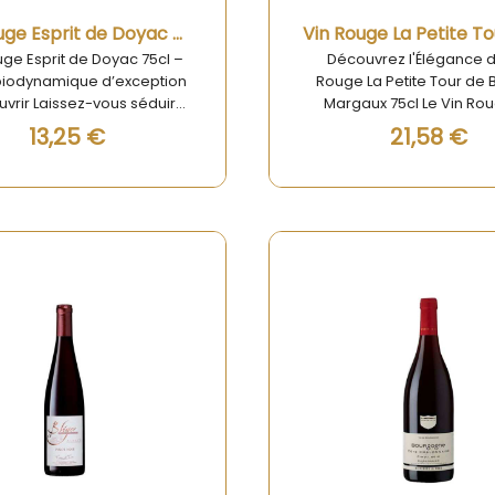
Aperçu rapide
Aperçu rapide
Vin Rouge Esprit de Doyac 75cl
uge Esprit de Doyac 75cl –
Découvrez l'Élégance d
 biodynamique d’exception
Rouge La Petite Tour de
vrir Laissez-vous séduire
Margaux 75cl Le Vin Ro
 Vin Rouge Esprit de Doyac
Petite Tour de Bessan M
13,25 €
21,58 €
, un vin unique issu d’un
75cl est une véritable ex
le en biodynamie situé au
de l’excellence des vign
 la Nouvelle-Aquitaine. Ce
Nouvelle-Aquitaine. Ce
uge élégant et vibrant se
d’exception, produit dan
ingue par son équilibre
des régions viticoles le
uable, ses arômes subtils
prestigieuses de Franc
respect de l’environnement.
distingue par sa qual
l pour accompagner vos
remarquable et son goût r
 du quotidien comme vos
Avec sa robe rubis prof
 plus précieux, il reflète la
ses arômes envoûtants de
sse et la complexité des
rouges mûrs, ce vin est u
leurs terroirs bordelais.
idéal pour sublimer vos r
plus élaborés.