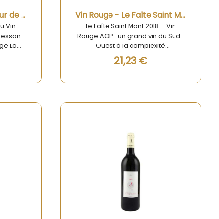
Aperçu rapide
Vin Rouge La Petite Tour de Bessan Margaux 75cl
Vin Rouge - Le Faîte Saint Mont 2018
u Vin
Le Faîte Saint Mont 2018 – Vin
 Bessan
Rouge AOP : un grand vin du Sud-
uge La
Ouest à la complexité
argaux
remarquable Découvrez
21,23 €
pression
l'élégance d'un vin emblématique
obles de
avec Le Faîte Rouge 2018, cuvée
 vin
phare de l’Appellation Saint Mont.
s l'une
Élaboré à partir des meilleures
s plus
parcelles du terroir gersois, ce vin
e, se
rouge incarne le savoir-faire
ité
ancestral et la richesse d’un
affiné.
vignoble d’exception. Sa robe
onde et
profonde aux reflets violines, son
 fruits
nez intense de fruits noirs,
n choix
d’&lt;strong’épices douces et de
epas les
réglisse, en font un incontournable
pour les amateurs de vins fins.