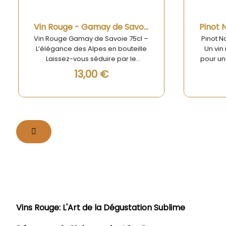
Aperçu rapide
Vin Rouge - Gamay de Savoie 75cl
Vin Rouge Gamay de Savoie 75cl –
Pinot N
L’élégance des Alpes en bouteille
Un vin
Laissez-vous séduire par le
pour un
charme du Vin Rouge Gamay de
Lais
13,00 €
Savoie 75cl, un vin authentique,
finess
fruité et convivial, emblématique
Noir d’
de la région alpine. Issu du
rou
cépage Gamay cultivé sur les
biologi
coteaux savoyards, ce vin révèle
ensole
tout le caractère du terroir : des
emblém
sols argilo-calcaires et un climat
une int
montagnard propice à
tradit
l’expression aromatique du fruit.
Vins Rouge: L'Art de la Dégustation Sublime