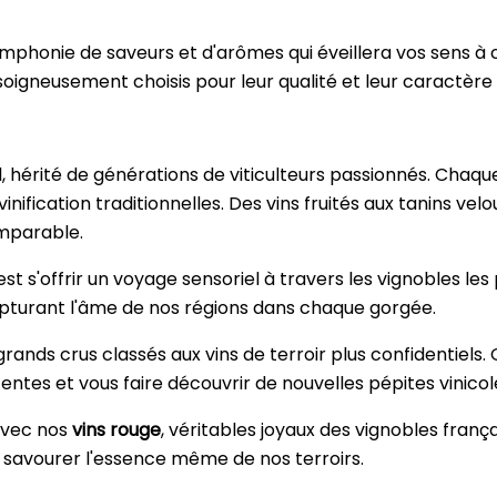
ymphonie de saveurs et d'arômes qui éveillera vos sens à
oigneusement choisis pour leur qualité et leur caractère 
al, hérité de générations de viticulteurs passionnés. Chaq
ification traditionnelles. Des vins fruités aux tanins v
omparable.
est s'offrir un voyage sensoriel à travers les vignobles l
 capturant l'âme de nos régions dans chaque gorgée.
 grands crus classés aux vins de terroir plus confidentiel
entes et vous faire découvrir de nouvelles pépites vinicol
 avec nos
vins rouge
, véritables joyaux des vignobles franç
t à savourer l'essence même de nos terroirs.