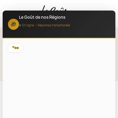
MENU
Le Goût de nos Régions
🎁
En ligne • Réponse instantanée
Vin Rouge La Petite Tour de
Bessan Margaux 75cl
Lire la description