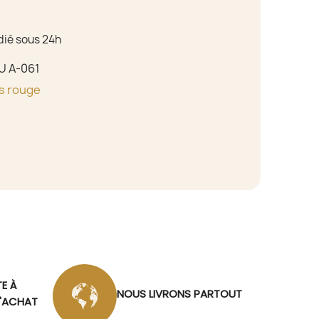
dié sous 24h
U A-061
s rouge
TE À
NOUS LIVRONS PARTOUT
D'ACHAT