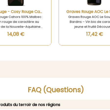
Aperçu rapide
Aperçu rapide
Graves Rouge AOC Le Souffle de Bardins 75cl
s Rouge AOC Le Souffle de
Vin Saint Nicolas de Bour
ns – Vin bio de caractère,
Rouge 75cl | Élégance et R
une et fruité Découvrez
de la Vallée de la Loire D
gance naturelle du Graves
le Vin Saint Nicolas de Bo
17,42 €
10,75 €
ge AOC – Le Souffle de
Rouge 75cl, un choix exqu
s, un vin rouge bio issu des
enrichir vos repas ou savo
ieux terroirs de la Nouvelle-
moments de détente. Ce v
ne. Élaboré avec soin par le
élégant provient du ter
e Château Bardins, ce vin
prestigieux de la vallée de l
eflet fidèle d’un savoir-faire
renommé pour ses vins de 
al engagé, alliant tradition
exceptionnelle. Avec sa
viticole et respect de
rouge rubis profonde e
l’environnement.
arômes subtils de fruits ro
d'épices, il séduira les a
de vins fins à la recherch
FAQ (Questions)
expérience gustative raf
oduits du terroir de nos régions