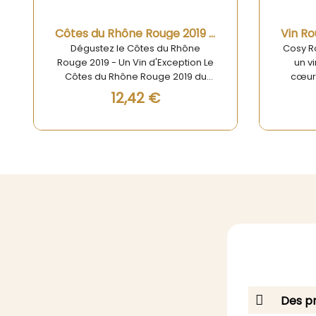
Aperçu rapide
Vin Rouge - Cosy Rouge Cahors 100% Malbec
Cosy Rouge Cahors 100% Malbec :
Grave
un vin rouge de caractère au
Bardi
cœur de la Nouvelle-Aquitaine
je
Laissez-vous séduire par le Cosy
l’élé
14,08 €
Rouge Cahors 100% Malbec, un vin
Rou
élégant, moderne et ancré dans
Bardin
son terroir. Élaboré à partir du
prestig
cépage emblématique de
Aquitai
l’appellation Cahors, le Malbec, ce
domain
vin rouge séduit par sa puissance
est le r
aromatique, sa structure soyeuse
famili
et son authenticité. Il est le fruit du
savoir-faire traditionnel allié à une
vinification précise, pour offrir une
expérience gustative d’exception.
Des pr