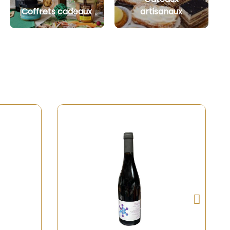
Coffrets cadeaux
artisanaux