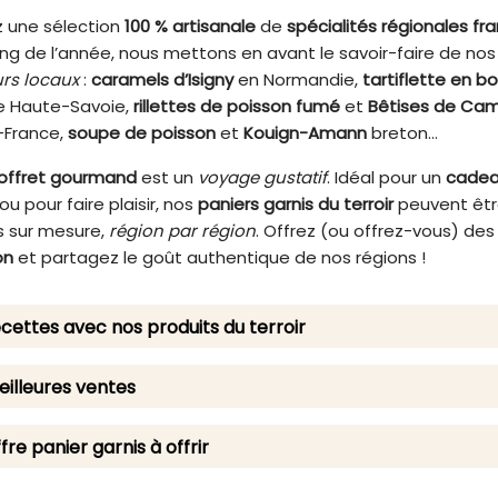
 une sélection
100 % artisanale
de
spécialités régionales fr
ng de l’année, nous mettons en avant le savoir-faire de nos
rs locaux
:
caramels d’Isigny
en Normandie,
tartiflette en b
 Haute-Savoie,
rillettes de poisson fumé
et
Bêtises de Cam
-France,
soupe de poisson
et
Kouign-Amann
breton…
offret gourmand
est un
voyage gustatif
. Idéal pour un
cade
ou pour faire plaisir, nos
paniers garnis du terroir
peuvent êt
 sur mesure,
région par région
. Offrez (ou offrez-vous) de
on
et partagez le goût authentique de nos régions !
cettes avec nos produits du terroir
illeures ventes
fre panier garnis à offrir