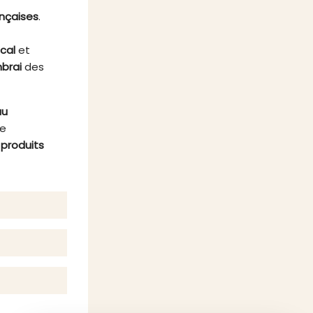
repas.
ançaises
.
ocal
et
brai
des
au
re
s
produits