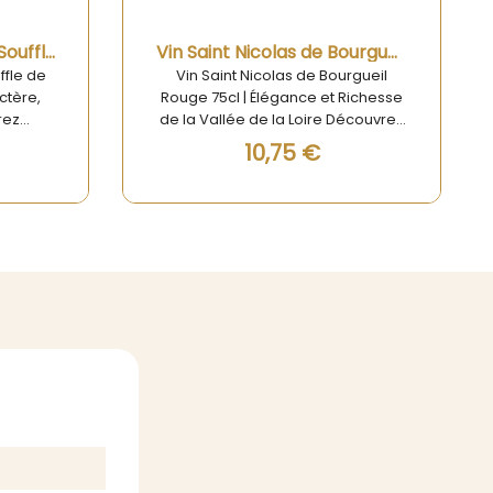
Aperçu rapide
Vin Saint Nicolas de Bourgueil Rouge 75cl
AOC Blaye Côtes de Bordeaux Vieilles Vignes - Château Haut Moulin
gueil
AOC Blaye Côtes de Bordeaux
ichesse
Vieilles Vignes - Château Haut
écouvrez
Moulin : Une Excellence du Terroir
urgueil
Découvrez le AOC Blaye Côtes de
12,42 €
is pour
Bordeaux Vieilles Vignes du
urer des
Château Haut Moulin, un vin rouge
in rouge
bio d'exception, millésime 2019. Ce
roir
vin prestigieux vous offre une robe
a Loire,
rouge intense et une palette
qualité
aromatique captivante de fruits
 robe
rouges mûrs, d'épices et de notes
t ses
boisées. Sa structure élégante et
uges et
ses tanins soyeux se complètent
mateurs
d'une longue finale harmonieuse,
e d'une
garantissant une expérience de
finée.
dégustation inoubliable. Que vous
accompagniez des viandes
rouges grillées ou des fromages
affinés, ce vin saura sublimer vos