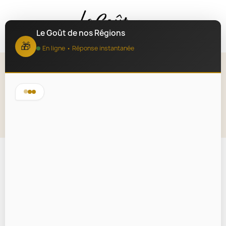
MENU
Le Goût de nos Régions
🎁
En ligne • Réponse instantanée
Babeluttes de Lille 150g
Lire la description