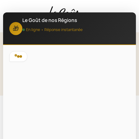
MENU
Le Goût de nos Régions
🎁
En ligne • Réponse instantanée
Échalotes confites aux épices
-100g
Lire la description