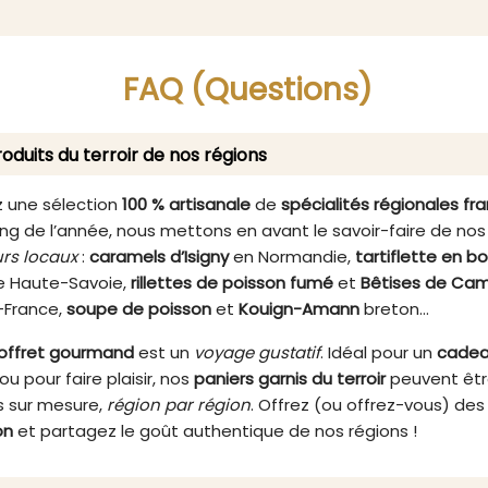
rience culinaire raffinée.
ce produit allie la douce
quée avec des ingrédients
champignons à la force 
tionnés pour leur qualité,
Fourme D'Ambert, offran
mousse promet une texture
expérience gustative inoub
FAQ (Questions)
use et un goût authentique
ira les amateurs de produits
fins.
oduits du terroir de nos régions
 une sélection
100 % artisanale
de
spécialités régionales fr
ng de l’année, nous mettons en avant le savoir-faire de nos
rs locaux
:
caramels d’Isigny
en Normandie,
tartiflette en b
 Haute-Savoie,
rillettes de poisson fumé
et
Bêtises de Cam
-France,
soupe de poisson
et
Kouign-Amann
breton…
offret gourmand
est un
voyage gustatif
. Idéal pour un
cade
ou pour faire plaisir, nos
paniers garnis du terroir
peuvent êt
 sur mesure,
région par région
. Offrez (ou offrez-vous) de
on
et partagez le goût authentique de nos régions !