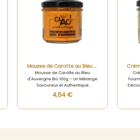
Aperçu rapide
Aperçu rapide
Mousse de Carotte au Bleu d'Auvergne Bio 100g
sse de Carotte au Bleu
Crème de Champignons
rgne Bio 100g – Un Mélange
Fourme D'Ambert Bio : Un D
voureux et Authentique
Découvrir Découvrez la dé
ouvrez notre Mousse de
Crème de Champignons
4,64 €
5,59 €
te au Bleu d'Auvergne Bio
Fourme D'Ambert Bio, un vr
une véritable explosion de
pour les papilles ! Ce m
s qui allie la douceur des
personnalisé de 100g sau
es bio à la richesse du bleu
séduire par sa saveur uni
uvergne. Ce condiment
son côté bio qui respe
t est idéal pour élever vos
l'environnement. Fabriqu
éritifs et repas en une
soin en Auvergne-Rhône-