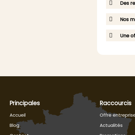
Des re
Nos me
Une of
Principales
Raccourcis
Accueil
Offre entrepris
Blog
Actualités