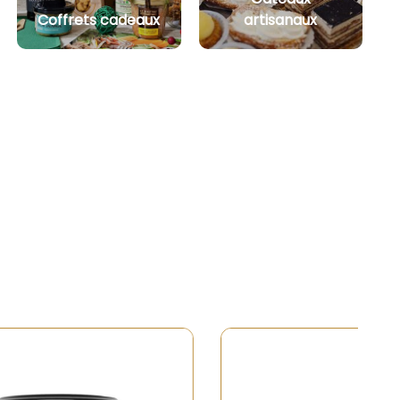
Coffrets cadeaux
artisanaux
 de stock
Rupture de stock