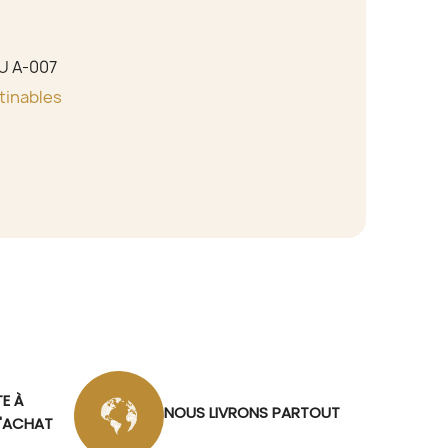
U A-007
tinables
TE À
NOUS LIVRONS PARTOUT
D'ACHAT