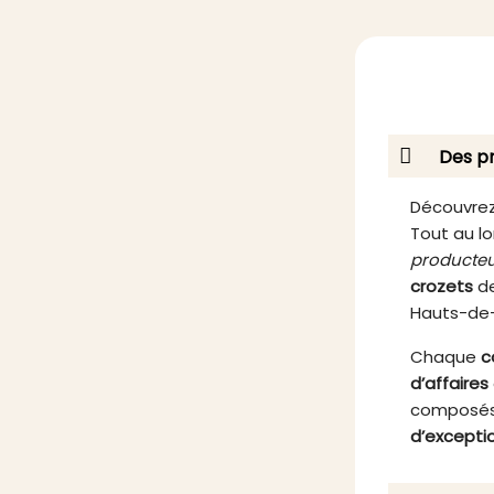
se marie parfaitement avec des
expé
tartines, des crackers ou du pain
Fabri
frais. En optant pour ce produit,
sélec
vous faites le choix d’une
cette 
expérience culinaire
onctue
exceptionnelle, alliant bien-être et
qui rav
plaisir des papilles.
Des pr
Découvrez
Tout au lo
producteu
crozets
de
Hauts-de
Chaque
c
d’affaires
composés
d’excepti