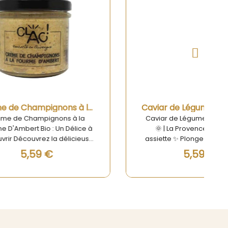
Aperçu rapide
Crème de Champignons à la Fourme D'Ambert Bio 100g
Caviar de Légumes du Soleil 90g
 à la
Caviar de Légumes du Soleil 90g
élice à
🌞 | La Provence dans votre
licieuse
assiette ✨ Plongez dans l’univers
 à la
ensoleillé de la gastronomie
5,59 €
ai régal
provençale avec notre Caviar de
acaron
Légumes du Soleil 90g, une recette
ra vous
artisanale de la maison Toupine
que et
&amp; Cabesselle. Élaboré avec
cte
des légumes d’été gorgés de
é avec
soleil – poivrons rouges, tomates,
Alpes,
aubergines, courgettes, oignons –