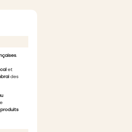
ur des
ce tartinable aux saveurs
de la
méditerranéennes éveillera vos
t une
papilles dès la première bouchée.
liable.
ançaises
.
ocal
et
brai
des
au
re
s
produits