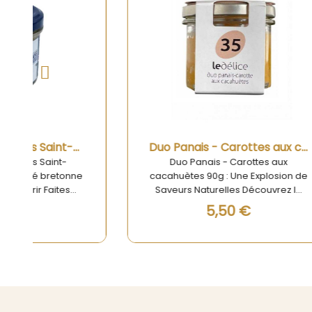
Aperçu rapide
Duo Panais - Carottes aux cacahuètes 90g
Duo Panais - Carottes aux
Mou
cacahuètes 90g : Une Explosion de
d'Auve
Saveurs Naturelles Découvrez le
Sa
Duo Panais - Carottes aux
Déc
5,50 €
cacahuètes 90g, le produit
Carot
incontournable pour vos apéritifs.
100g, 
Ce tartinable est une alternative
saveur
saine et gourmande qui apportera
carott
une touche de raffinement à vos
d'A
repas. Grâce à sa texture
gourme
crémeuse et à son goût unique, il
ap