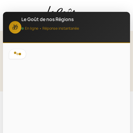
MENU
Le Goût de nos Régions
🎁
En ligne • Réponse instantanée
Tartinable au Colin beurre
nantais 100g
Lire la description