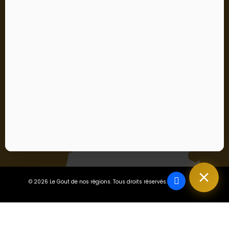
Vous pouvez vous désinscrire à tout moment. Vous
trouverez pour cela nos informations de contact dans les
conditions d'utilisation du site.
S’abonner
J'accepte les conditions générales et la politique de
confidentialité
En vous abonnant, vous acceptez notre politique de confidentialité
et consentez à recevoir des mises à jour de notre entreprise.
© 2026 Le Gout de nos régions. Tous droits réservés.