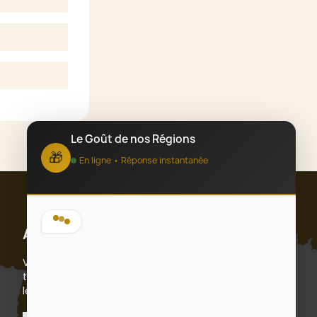
Le Goût de nos Régions
🎁
En ligne • Réponse instantanée
Bonjour ! 👋 Bienvenue chez Le Goût
Abonnez-vous
de nos Régions, spécialiste des
coffrets cadeaux d'entreprise sur-
Vous pouvez vous désinscrire à tout moment. Vous
mesure depuis 2012.
trouverez pour cela nos informations de contact dans
les conditions d'utilisation du site.
Que puis-je faire pour vous ?