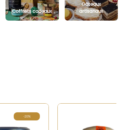
Gâteaux
Coffrets cadeaux
artisanaux
20%
 de stock