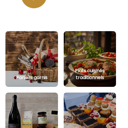
Plats cuisinés
Paniers garnis
traditionnels