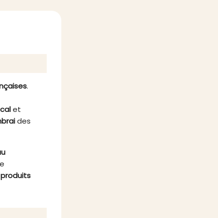
 terrine
séduit par son équilibre subtil
 séduit
entre tendreté de la viande et
lles.
notes maltées de la bière locale.
ançaises
.
ocal
et
brai
des
au
re
s
produits