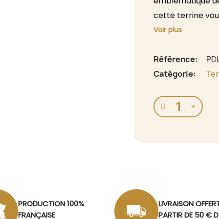
emblématique de 
cette terrine vo
inoubliable, parf
Voir plus
soient festives ou
Référence
PD
Catégorie
Ter
PRODUCTION 100%
LIVRAISON OFFER
FRANÇAISE
PARTIR DE 50 € 