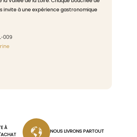
la Vallée de la Loire. Chaque bouchée de
us invite à une expérience gastronomique
aite pour toutes vos occasions, qu'elles
 pour un plaisir quotidien.
L-009
rine
TE À
NOUS LIVRONS PARTOUT
D'ACHAT