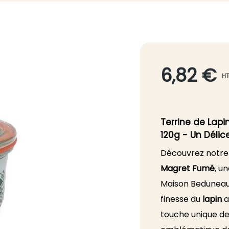
6,82 €
H
Terrine de Lap
120g - Un Délic
Découvrez notr
Magret Fumé
, u
Maison Beduneau.
finesse du
lapin
a
touche unique d