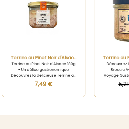
Aperçu rapide
Aperçu rapide
Terrine au Pinot Noir d'Alsace 180g
 au Pinot Noir d'Alsace 180g
Découvrez la Terrine du 
n délice gastronomique
Brocciu AOP et Menthe 
ez la délicieuse Terrine au
Voyage Gustatif en Corse 
t Noir d'Alsace 180g - une
dans l'univers envoûtant
7,49 €
5,21 €
4,17 €
véritable œuvre d'art
gastronomie corse avec la
onomique qui émerveillera
du Berger Brocciu AOP et 
s papilles avec chaque
Ce produit d'exception, é
e. Ce produit d'exception,
par Charles Antona, comb
é avec soin en Alsace, se
douceur du Brocciu AOP
ue par son alliance parfaite
fromage frais typique de C
la finesse du foie gras et la
la fraîcheur subtile de la 
té du vin Pinot Noir d'Alsace.
L'équilibre parfait entre c