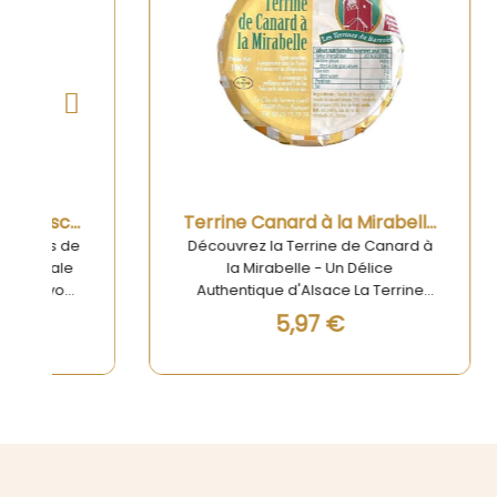
Aperçu rapide
Terrine Canard à la Mirabelle 100g
Découvrez la Terrine de Canard à
Terrine
la Mirabelle - Un Délice
- U
Authentique d'Alsace La Terrine
Découvr
Canard à la Mirabelle 100g des
Pino
5,97 €
Terrines du Barrois est une
véritable invitation à un voyage
gastr
culinaire au cœur de l'Alsace.
vo
Cette spécialité gastronomique se
bouché
distingue par le mariage
élabor
savoureux du canard tendre et de
disting
la mirabelle, un fruit emblématique
entre 
de la région. La douceur naturelle
subtili