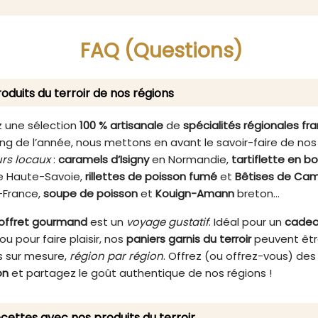
c ses saveurs riches et
ingrédients confère à cette
es, cette terrine est idéale
une saveur inimitable qui
 sublimer vos apéritifs et
immédiatement les papi
FAQ (Questions)
e vos moments de partage
core plus mémorables.
oduits du terroir de nos régions
 une sélection
100 % artisanale
de
spécialités régionales fr
ng de l’année, nous mettons en avant le savoir-faire de nos
rs locaux
:
caramels d’Isigny
en Normandie,
tartiflette en b
 Haute-Savoie,
rillettes de poisson fumé
et
Bêtises de Cam
-France,
soupe de poisson
et
Kouign-Amann
breton…
offret gourmand
est un
voyage gustatif
. Idéal pour un
cade
ou pour faire plaisir, nos
paniers garnis du terroir
peuvent êt
 sur mesure,
région par région
. Offrez (ou offrez-vous) de
on
et partagez le goût authentique de nos régions !
cettes avec nos produits du terroir