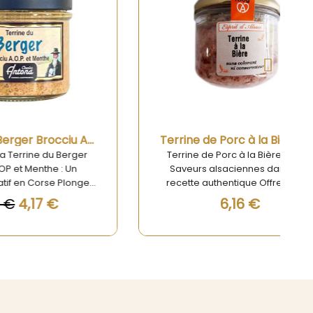
Aperçu rapide
Terrine du Berger Brocciu AOP et menthe 100g
Terrine de Porc à la Bière 180g
Berger
Terrine de Porc à la Bière 180g –
: Un
Saveurs alsaciennes dans une
Plongez
recette authentique Offrez à vos
 de la
papilles une escapade
6,16 €
 Terrine
gourmande au cœur de l’Alsace
menthe.
avec notre Terrine de Porc à la
laboré
Bière artisanale, une spécialité
ine la
traditionnelle qui allie caractère et
, un
finesse. Préparée avec des
orse, et
ingrédients rigoureusement
menthe.
sélectionnés et selon les
es deux
méthodes d’antan, cette terrine