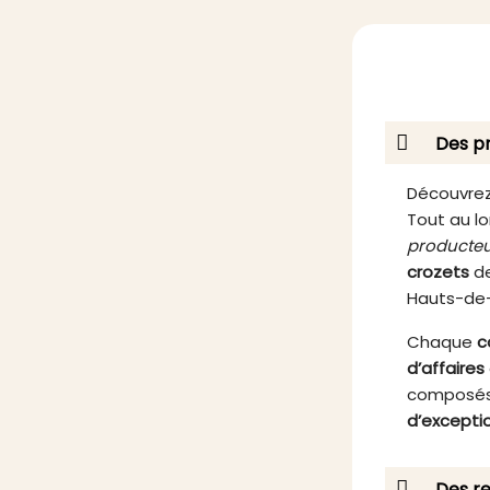
de la mirabelle se marie
Ave
harmonieusement avec la
élégant
richesse du canard, offrant ainsi
pour
une expérience gustative unique
rendr
qui séduit les amateurs de terroir.
en
Que ce soit pour un apéritif
Des pr
gourmand, un pique-nique en
plein air ou pour sublimer un repas
entre amis, cette terrine est le
Découvrez
choix idéal pour ceux qui
Tout au lo
recherchent l'authenticité et la
producteu
qualité artisanale.
crozets
de
Hauts-de
Chaque
c
d’affaires
composés
d’excepti
Des re