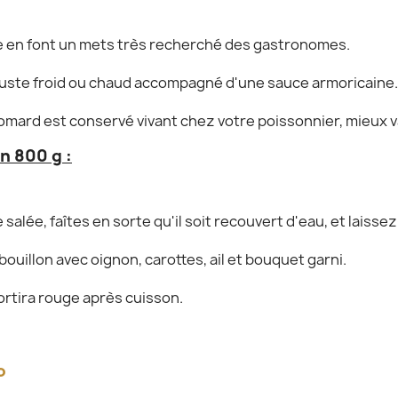
que en font un mets très recherché des gastronomes.
uste froid ou chaud accompagné d'une sauce armoricaine.
omard est conservé vivant chez votre poissonnier, mieux va
n 800 g :
 salée, faîtes en sorte qu'il soit recouvert d'eau, et laisse
ouillon avec oignon, carottes, ail et bouquet garni.
sortira rouge après cuisson.
o