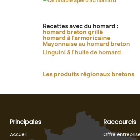
Recettes avec du homard :
homard breton grillé
homard à l'armoricaine
Mayonnaise au homard breton
Linguini à l'huile de homard
Les produits régionaux bretons
Principales
Raccourcis
Accueil
Offre entrepris