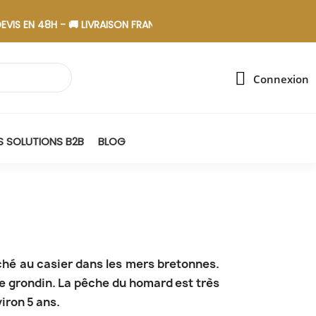
IS EN 48H - 🚚 LIVRAISON FRANCE - 🎁 ASSEMBLAGE EN ESAT
Connexion
 SOLUTIONS B2B
BLOG
ché au casier dans les mers bretonnes.
le grondin. La pêche du homard est très
iron 5 ans.