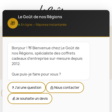
MENU
Le Goût de nos Régions
🎁
En ligne • Réponse instantanée
Accueil
Bonjour ! 👋 Bienvenue chez Le Goût de
Accueil
nos Régions, spécialiste des coffrets
cadeaux d'entreprise sur-mesure depuis
2012.
Explorer la sélection
Que puis-je faire pour vous ?
❓ J'ai une question
📩 Nous contacter
💰 Je souhaite un devis