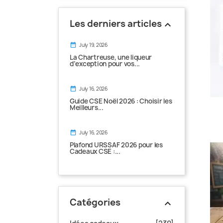
Les derniers articles
keyboard_arrow_up
date_range
July 19, 2026
La Chartreuse, une liqueur
d’exception pour vos...
date_range
July 16, 2026
Guide CSE Noël 2026 : Choisir les
Meilleurs...
date_range
July 16, 2026
Plafond URSSAF 2026 pour les
Cadeaux CSE :...
Catégories
keyboard_arrow_up