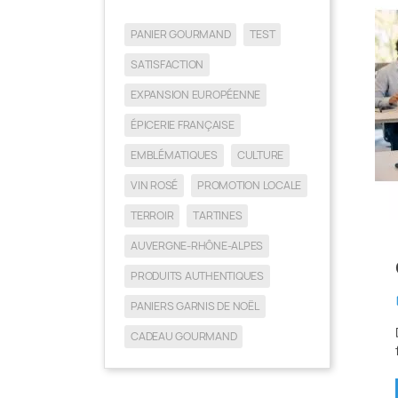
PANIER GOURMAND
TEST
SATISFACTION
EXPANSION EUROPÉENNE
ÉPICERIE FRANÇAISE
EMBLÉMATIQUES
CULTURE
VIN ROSÉ
PROMOTION LOCALE
TERROIR
TARTINES
AUVERGNE-RHÔNE-ALPES
PRODUITS AUTHENTIQUES
da
PANIERS GARNIS DE NOËL
CADEAU GOURMAND