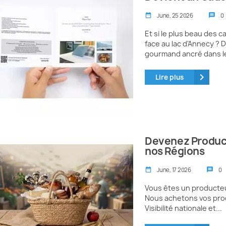
June, 25 2026
0
date_range
message
Et si le plus beau des
face au lac d'Annecy ? 
gourmand ancré dans le
keyboard_arrow_right
Lire plus
Devenez Product
nos Régions
June, 17 2026
0
date_range
message
Vous êtes un producteur
Nous achetons vos prod
Visibilité nationale et...