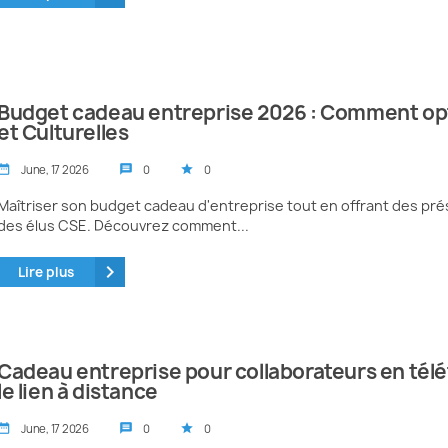
Budget cadeau entreprise 2026 : Comment opti
et Culturelles
June, 17 2026
0
0
te_range
message
star
Maîtriser son budget cadeau d'entreprise tout en offrant des prése
des élus CSE. Découvrez comment...
keyboard_arrow_right
Lire plus
Cadeau entreprise pour collaborateurs en tél
le lien à distance
June, 17 2026
0
0
te_range
message
star