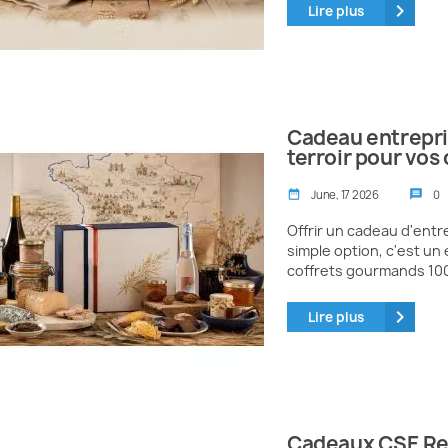
keyboard_arrow_right
Lire plus
Cadeau entrepri
terroir pour vos
June, 17 2026
0
date_range
message
Offrir un cadeau d'entr
simple option, c'est u
coffrets gourmands 100
keyboard_arrow_right
Lire plus
Cadeaux CSE Ren