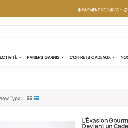
🔒 PAIEMENT SÉCURISÉ - 📋 DEVIS 
ECTIVITÉ
PANIERS GARNIS
COFFRETS CADEAUX
NOS
view_comfy
view_list
View Type:
L'Évasion Gourma
Devient un Cade