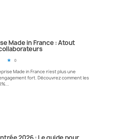
se Made in France : Atout
 collaborateurs
0
star
eprise Made in France n'est plus une
n engagement fort. Découvrez comment les
%...
trée 2026 : Le guide pour