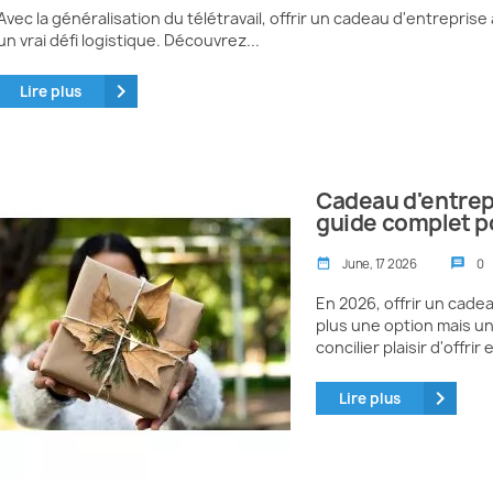
Avec la généralisation du télétravail, offrir un cadeau d'entrepri
un vrai défi logistique. Découvrez...
keyboard_arrow_right
Lire plus
Cadeau d'entrep
guide complet p
June, 17 2026
0
date_range
message
En 2026, offrir un cade
plus une option mais 
concilier plaisir d'offrir e
keyboard_arrow_right
Lire plus