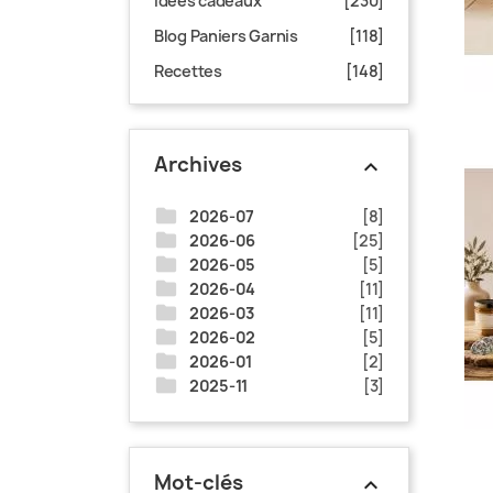
Idées cadeaux
[230]
Blog Paniers Garnis
[118]
Recettes
[148]
Archives
keyboard_arrow_up
folder
2026-07
[8]
folder
2026-06
[25]
folder
2026-05
[5]
folder
2026-04
[11]
folder
2026-03
[11]
folder
2026-02
[5]
folder
2026-01
[2]
folder
2025-11
[3]
Mot-clés
keyboard_arrow_up