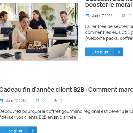
booster le moral
June, 17 2026
0
date_range
message
La rentrée de septemb
comment les élus CSE p
(welcome packs, coffret
keyboard_arrow_right
Lire plus
Cadeau fin d'année client B2B : Comment marq
June, 17 2026
0
0
te_range
message
star
Découvrez pourquoi le coffret gourmand régional est devenu le c
fidéliser vos clients B2B en fin d'année....
keyboard_arrow_right
Lire plus