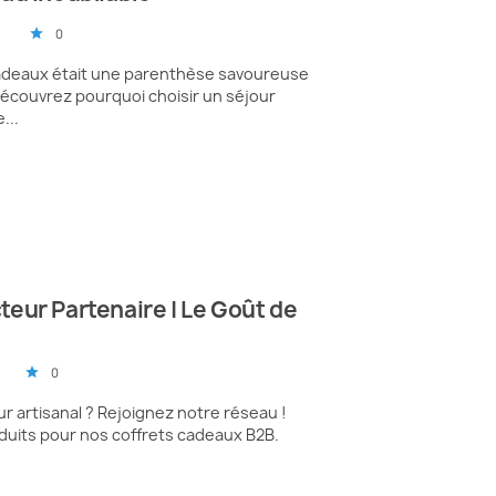
0
star
 cadeaux était une parenthèse savoureuse
Découvrez pourquoi choisir un séjour
...
eur Partenaire | Le Goût de
0
star
 artisanal ? Rejoignez notre réseau !
uits pour nos coffrets cadeaux B2B.