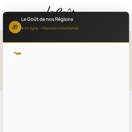
MENU
Le Goût de nos Régions
🎁
En ligne • Réponse instantanée
Rillettes de Poulet à l'Estragon
90g
Lire la description