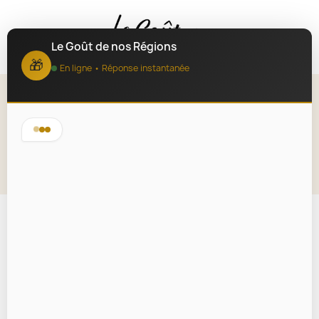
MENU
Le Goût de nos Régions
🎁
En ligne • Réponse instantanée
Toasts au Sel de Guérande 100g
Lire la description
En rupture