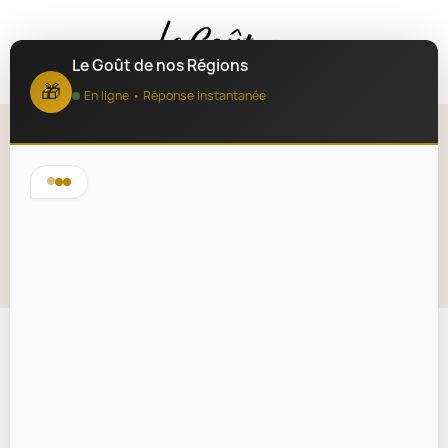
MENU
Le Goût de nos Régions
🎁
En ligne • Réponse instantanée
Terrine de campagne au
Beaujolais 180g
Lire la description