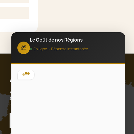
Le Goût de nos Régions
🎁
En ligne • Réponse instantanée
Bonjour ! 👋 Bienvenue chez Le Goût
Abonnez-vous
de nos Régions, spécialiste des
coffrets cadeaux d'entreprise sur-
Vous pouvez vous désinscrire à tout moment. Vous
mesure depuis 2012.
trouverez pour cela nos informations de contact dans
les conditions d'utilisation du site.
Que puis-je faire pour vous ?
S’abonner
❓ J'ai une question
📩 Nous contacter