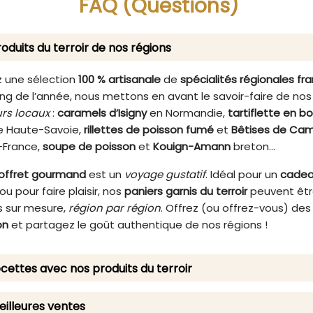
FAQ (Questions)
e vos moments de partage
core plus mémorables.
oduits du terroir de nos régions
 une sélection
100 % artisanale
de
spécialités régionales fr
ng de l’année, nous mettons en avant le savoir-faire de nos
rs locaux
:
caramels d’Isigny
en Normandie,
tartiflette en b
 Haute-Savoie,
rillettes de poisson fumé
et
Bêtises de Cam
-France,
soupe de poisson
et
Kouign-Amann
breton…
offret gourmand
est un
voyage gustatif
. Idéal pour un
cade
ou pour faire plaisir, nos
paniers garnis du terroir
peuvent êt
 sur mesure,
région par région
. Offrez (ou offrez-vous) de
on
et partagez le goût authentique de nos régions !
cettes avec nos produits du terroir
illeures ventes