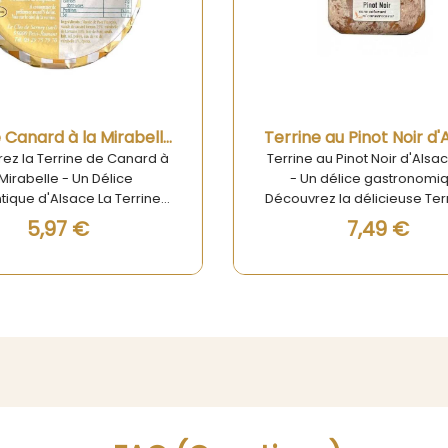
Aperçu rapide
Aperçu rapide
Terrine au Pinot Noir d'Alsace 180g
 au Pinot Noir d'Alsace 180g
Découvrez la Terrine du 
n délice gastronomique
Brocciu AOP et Menthe 
ez la délicieuse Terrine au
Voyage Gustatif en Corse 
t Noir d'Alsace 180g - une
dans l'univers envoûtant
7,49 €
5,21 €
4,17 €
véritable œuvre d'art
gastronomie corse avec la
onomique qui émerveillera
du Berger Brocciu AOP et 
s papilles avec chaque
Ce produit d'exception, é
e. Ce produit d'exception,
par Charles Antona, comb
é avec soin en Alsace, se
douceur du Brocciu AOP
ue par son alliance parfaite
fromage frais typique de C
la finesse du foie gras et la
la fraîcheur subtile de la 
té du vin Pinot Noir d'Alsace.
L'équilibre parfait entre c
c ses saveurs riches et
ingrédients confère à cette
es, cette terrine est idéale
une saveur inimitable qui
 sublimer vos apéritifs et
immédiatement les papi