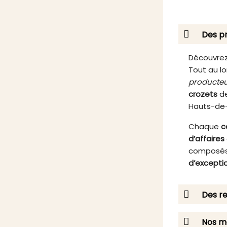
une expérience gustative unique
rendr
qui séduit les amateurs de terroir.
en
Que ce soit pour un apéritif
Des pr
gourmand, un pique-nique en
plein air ou pour sublimer un repas
entre amis, cette terrine est le
Découvrez
choix idéal pour ceux qui
Tout au lo
recherchent l'authenticité et la
producteu
qualité artisanale.
crozets
de
Hauts-de
Chaque
c
d’affaires
composés
d’excepti
Des re
Nos me