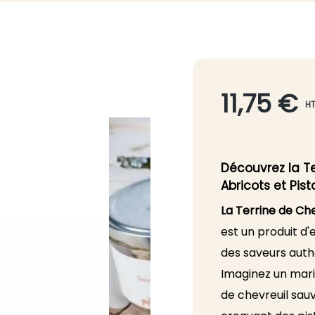
11,75 €
H
Découvrez la T
Abricots et Pis
La Terrine de Ch
est un produit d
des saveurs auth
Imaginez un maria
de chevreuil sauv