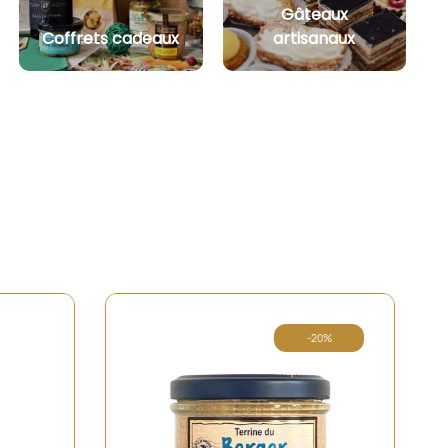
Gâteaux
Coffrets cadeaux
artisanaux
20%
 de stock