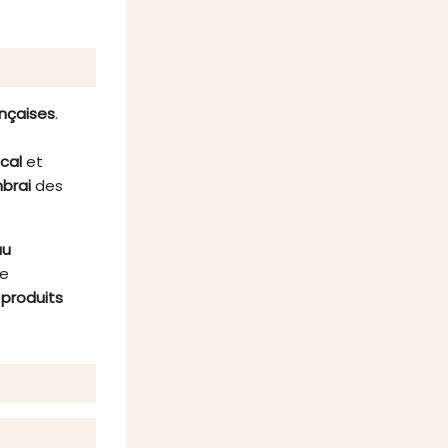
ançaises
.
ocal
et
brai
des
au
re
s
produits