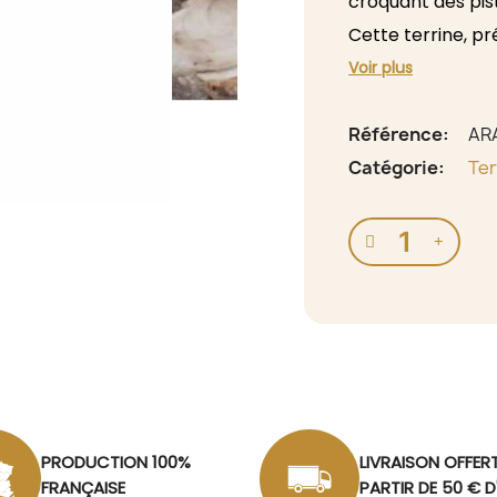
croquant des pi
Cette terrine, pr
choix idéal pour
Voir plus
authentiques, au 
nutritives** prés
Référence
AR
ou pour un apériti
Catégorie
Ter
plus exigeants.
PRODUCTION 100%
LIVRAISON OFFER
FRANÇAISE
PARTIR DE 50 € 