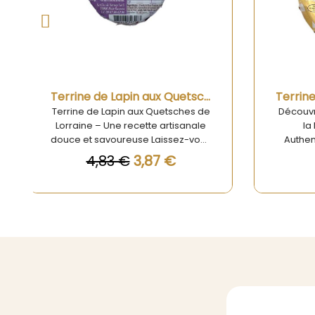
Aperçu rapide
Terrine Canard à la Mirabelle 100g
Découvrez la Terrine de Canard à
Terrine
la Mirabelle - Un Délice
- U
Authentique d'Alsace La Terrine
Découvr
Canard à la Mirabelle 100g des
Pino
5,97 €
Terrines du Barrois est une
véritable invitation à un voyage
gastr
culinaire au cœur de l'Alsace.
vo
Cette spécialité gastronomique se
bouché
distingue par le mariage
élabor
savoureux du canard tendre et de
disting
la mirabelle, un fruit emblématique
entre 
de la région. La douceur naturelle
subtili
de la mirabelle se marie
Ave
harmonieusement avec la
élégant
richesse du canard, offrant ainsi
pour