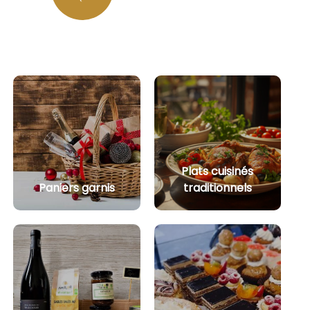
Plats cuisinés
Paniers garnis
traditionnels