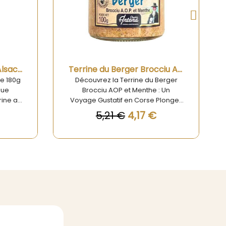
Aperçu rapide
Terrine du Berger Brocciu AOP et menthe 100g
Terrine de Porc à la Bière 180g
Berger
Terrine de Porc à la Bière 180g –
: Un
Saveurs alsaciennes dans une
Plongez
recette authentique Offrez à vos
 de la
papilles une escapade
6,16 €
 Terrine
gourmande au cœur de l’Alsace
menthe.
avec notre Terrine de Porc à la
laboré
Bière artisanale, une spécialité
ine la
traditionnelle qui allie caractère et
, un
finesse. Préparée avec des
orse, et
ingrédients rigoureusement
menthe.
sélectionnés et selon les
es deux
méthodes d’antan, cette terrine
 terrine
séduit par son équilibre subtil
 séduit
entre tendreté de la viande et
lles.
notes maltées de la bière locale.