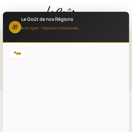
MENU
Le Goût de nos Régions
🎁
En ligne • Réponse instantanée
Cassoulet de Cambrai aux
Lingots du Nord 350g
Lire la description
En rupture