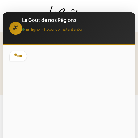
MENU
Le Goût de nos Régions
🎁
En ligne • Réponse instantanée
Coffret Délices de la Chandeleur
de la Nouvelle-Aquitaine
Lire la description
❓ J'ai une question
📩 Nous contacter
💰 Je souhaite un devis