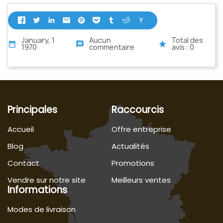
January, 1
Aucun
Total des
date_range
message
star
1970
commentaire
avis : 0
Principales
Raccourcis
Accueil
Offre entreprise
Blog
Actualités
Contact
Promotions
Vendre sur notre site
Meilleurs ventes
Informations
Modes de livraison