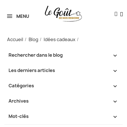
MENU
Le Goût de nos Régions
En ligne • Réponse instantanée
Accueil
Blog
Idées cadeaux
Rechercher dans le blog
keyboard_arrow_up
Les derniers articles
keyboard_arrow_up
Catégories
keyboard_arrow_up
Archives
keyboard_arrow_up
Mot-clés
keyboard_arrow_up