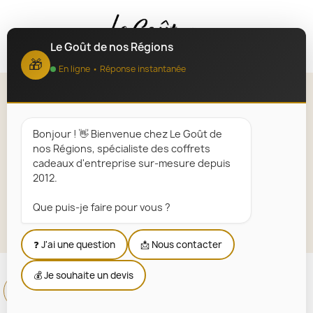
MENU
Le Goût de nos Régions
🎁
En ligne • Réponse instantanée
Rillettes et Terrines de la mer
Bonjour ! 👋 Bienvenue chez Le Goût de
Accueil
Paniers Garnis Régionaux
Régions
nos Régions, spécialiste des coffrets
Bretagne
Gourdes personnalisées
cadeaux d'entreprise sur-mesure depuis
Rillettes et Terrines de la mer
2012.
Que puis-je faire pour vous ?
Explorer la sélection
❓ J'ai une question
📩 Nous contacter
💰 Je souhaite un devis