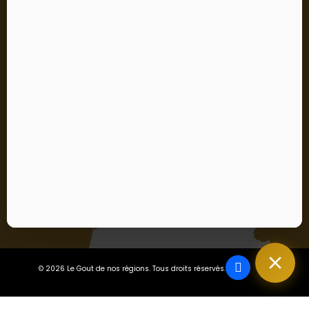
Abonnez-vous
Vous pouvez vous désinscrire à tout moment. Vous
trouverez pour cela nos informations de contact dans les
conditions d'utilisation du site.
S’abonner
J'accepte les conditions générales et la politique de
confidentialité
En vous abonnant, vous acceptez notre politique de confidentialité
et consentez à recevoir des mises à jour de notre entreprise.
© 2026 Le Gout de nos régions. Tous droits réservés.