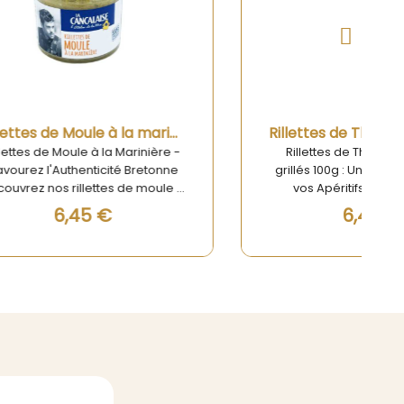
Aperçu rapide
Rillettes de Moule à la marinière 100g
Rillettes de Thon aux Poivrons grillés 100g
inière -
Rillettes de Thon aux Poivrons
retonne
grillés 100g : Un Délice Marin pour
 moule à
vos Apéritifs Découvrez les
ise, un
délicieuses Rillettes de Thon aux
6,45 €
ra une
Poivrons grillés de La Cancalaise,
et
un véritable régal pour les
ments
amateurs de cuisine de la mer. Ce
ec soin
savoureux mélange de thon et de
hes et
poivrons grillés offre une explosion
tes
de saveurs en bouche qui saura
 de la
ravir vos papilles. La texture
 à un
onctueuse de ces rillettes se
de mer.
marie parfaitement avec des
 et leur
toasts croustillants, des crackers