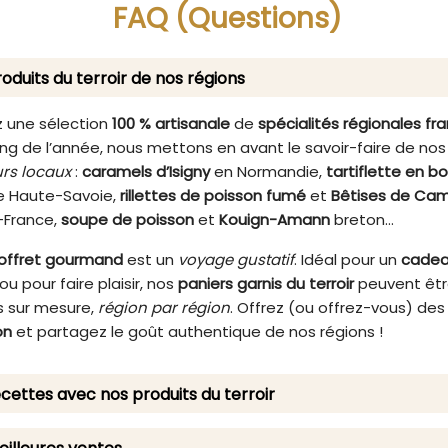
saveur subtile, elles sont p
FAQ (Questions)
pour vos apéritifs, pique-
ou repas festifs.
oduits du terroir de nos régions
 une sélection
100 % artisanale
de
spécialités régionales fr
ng de l’année, nous mettons en avant le savoir-faire de nos
rs locaux
:
caramels d’Isigny
en Normandie,
tartiflette en b
 Haute-Savoie,
rillettes de poisson fumé
et
Bêtises de Cam
-France,
soupe de poisson
et
Kouign-Amann
breton…
offret gourmand
est un
voyage gustatif
. Idéal pour un
cade
ou pour faire plaisir, nos
paniers garnis du terroir
peuvent êt
 sur mesure,
région par région
. Offrez (ou offrez-vous) de
on
et partagez le goût authentique de nos régions !
cettes avec nos produits du terroir