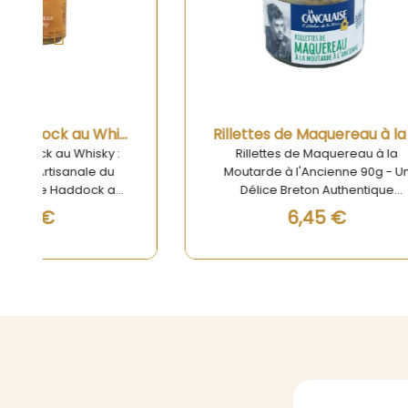
Aperçu rapide
Rillettes de Maquereau à la Moutarde à l'ancienne 90g
Rillettes de Maquereau à la
Ril
Moutarde à l'Ancienne 90g - Un
Jacque
Délice Breton Authentique
arti
Découvrez nos Rillettes de
voya
6,45 €
Maquereau à la Moutarde à
ril
l'Ancienne, une spécialité culinaire
Jacque
signée La Cancalaise qui ravira les
Cancala
amateurs de saveurs maritimes
au cœu
raffinées. Confectionnées avec
la Bre
soin à partir de maquereaux
ce
fraîchement pêchés, ces rillettes
délica
marient le goût subtil du poisson à
Jacque
la moutarde à l'ancienne, créant
ainsi une explosion de saveurs en