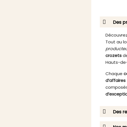
bouche. Leur texture onctueuse et
leur goût authentique les rendent
parfaites pour vos apéritifs ou
entrées. Offrez-vous une
Des pr
expérience culinaire unique avec
ce pot de 90g, idéal pour un
moment gourmand en solo ou
Découvrez
partagé entre amis.
Tout au lo
producteu
crozets
de
Hauts-de
Chaque
c
d’affaires
composés
d’excepti
Des re