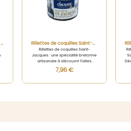
Aperçu rapide
Aperçu rapide
Rillettes de coquilles Saint-Jacques aux petits légumes 100g - La Cancalaise
lettes de coquilles Saint-
Rillettes de Moule à la Mar
s : une spécialité bretonne
Savourez l'Authenticité B
sanale à découvrir Faites
Découvrez nos rillettes de
ger vos papilles avec les
la marinière de La Cancala
7,96 €
6,45 €
lettes de coquilles Saint-
délice marin qui apporte
s aux petits légumes de La
touche de fraîcheur 
ise, une véritable invitation
d'authenticité à vos mo
r des saveurs marines de
gourmands. Préparées av
tagne. Élaborées avec soin,
à partir de moules fraîc
s rillettes associent la
savoureuses, ces rillet
tesse des coquilles Saint-
capturent l'essence même
s à la fraîcheur croquante
Bretagne et vous invitent
des légumes.
voyage culinaire en bord 
Avec leur texture onctueuse