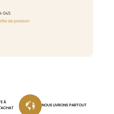
A-045
lette de poisson
TE À
NOUS LIVRONS PARTOUT
D'ACHAT