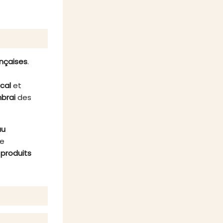
arfaites
ou des légumes croquants.
niques,
Élaborées selon des recettes
traditionnelles, elles vous
garantissent une expérience
gustative inoubliable.
ançaises
.
ocal
et
brai
des
au
re
s
produits