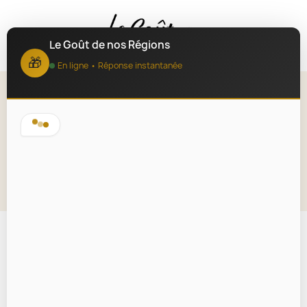
MENU
Le Goût de nos Régions
🎁
En ligne • Réponse instantanée
Confiture de cassis, airelles et
miel de Savoie 140g
Lire la description