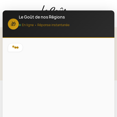
MENU
Le Goût de nos Régions
🎁
En ligne • Réponse instantanée
Panier Garni Saveurs
Traditionnelles de Bourgogne
Lire la description