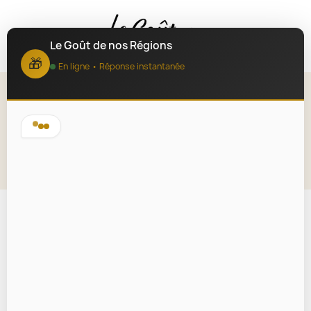
MENU
Le Goût de nos Régions
🎁
En ligne • Réponse instantanée
Panier garni Femme Provençale
Lire la description