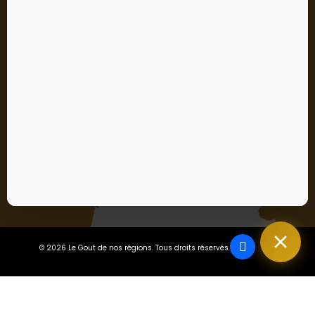
Vous pouvez vous désinscrire à tout moment. Vous
trouverez pour cela nos informations de contact dans les
conditions d'utilisation du site.
S’abonner
J'accepte les conditions générales et la politique de
confidentialité
En vous abonnant, vous acceptez notre politique de confidentialité
et consentez à recevoir des mises à jour de notre entreprise.
© 2026 Le Gout de nos régions. Tous droits réservés.