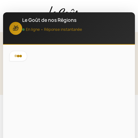
MENU
Le Goût de nos Régions
🎁
En ligne • Réponse instantanée
Vin Blanc Château du Mayne
Sauterne 75cl
Lire la description