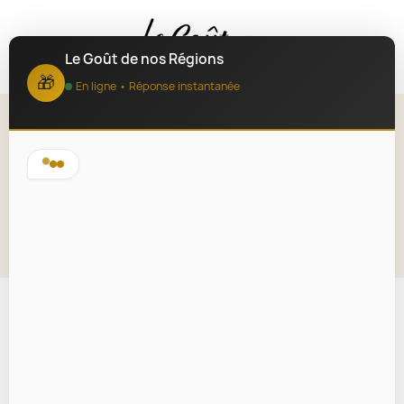
MENU
Le Goût de nos Régions
🎁
En ligne • Réponse instantanée
Rillettes aux deux saumons 115g
- Pointe de Penmarc'h
Lire la description
En rupture