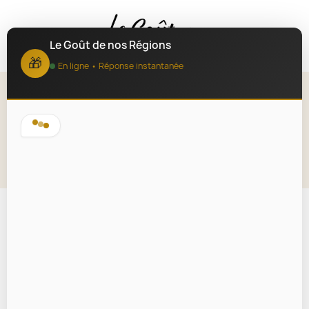
MENU
Le Goût de nos Régions
🎁
En ligne • Réponse instantanée
Confit de Bière Celte 120g
Lire la description
❓ J'ai une question
📩 Nous contacter
💰 Je souhaite un devis