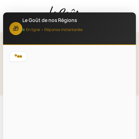
MENU
Le Goût de nos Régions
🎁
En ligne • Réponse instantanée
Cidre Biologique Artisanal
Breton Mi-Sec 75cl
Lire la description