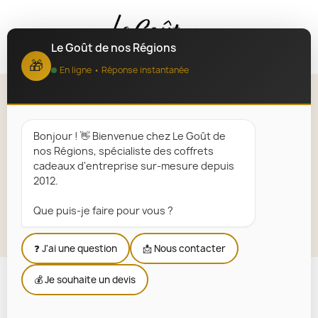
MENU
Le Goût de nos Régions
🎁
En ligne • Réponse instantanée
Fête des grands mères
Bonjour ! 👋 Bienvenue chez Le Goût de
Accueil
nos Régions, spécialiste des coffrets
Nos Coffrets Cadeaux Gourmands du Terroir Français
cadeaux d'entreprise sur-mesure depuis
Fête des grands mères
2012.
Que puis-je faire pour vous ?
Explorer la sélection
❓ J'ai une question
📩 Nous contacter
💰 Je souhaite un devis
Nous n'avons trouvé aucune