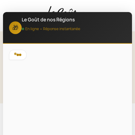
MENU
Le Goût de nos Régions
🎁
En ligne • Réponse instantanée
Aïoli Bio LaBonneMer 110g -
Saveurs Provençales
Authentiques
Lire la description
En rupture