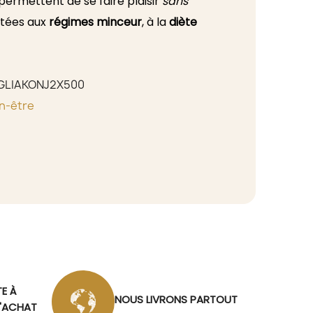
 permettent de se faire plaisir
sans
ptées aux
régimes minceur
, à la
diète
plement à une
alimentation équilibrée
,
les sont également sans gluten, sans
es et riches en fibres naturelles.
GLIAKONJ2X500
n-être
TE À
NOUS LIVRONS PARTOUT
D'ACHAT