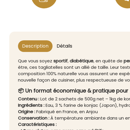
Description
Détails
Que vous soyez
sportif
,
diabétique
, en quête de
pe
être, ces tagliatelles sont un allié de taille. Leur te
composition 100% naturelle vous assurent une exp
nouvelle façon de cuisiner, plus respectueuse de vo
📦 Un format économique & pratique pour t
Contenu :
Lot de 2 sachets de 500g net – 1kg de konj
Ingrédients :
Eau, 3 % farine de konjac (Japon), hyd
Origine :
Fabriqué en France, en Anjou
Conservation :
À température ambiante dans un en
Caractéristiques :