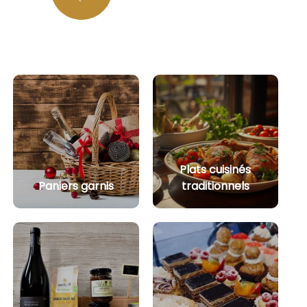
Plats cuisinés
Paniers garnis
traditionnels