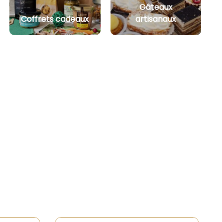
Gâteaux
Coffrets cadeaux
artisanaux