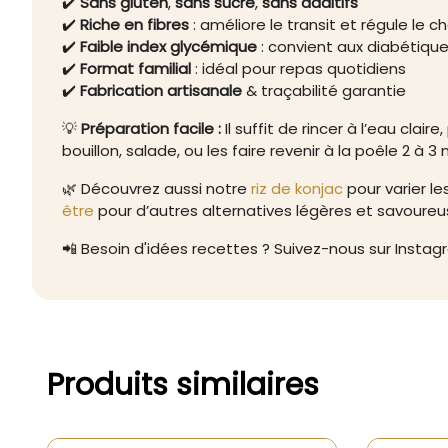
✔️
Sans gluten
,
sans sucre
,
sans additifs
✔️
Riche en fibres
: améliore le transit et régule le c
✔️
Faible index glycémique
: convient aux diabétiqu
✔️
Format familial
: idéal pour repas quotidiens
✔️
Fabrication artisanale
& traçabilité garantie
💡
Préparation facile :
Il suffit de rincer à l’eau clair
bouillon, salade, ou les faire revenir à la poêle 2 à 3
🌿 Découvrez aussi notre
riz de konjac
pour varier le
être
pour d’autres alternatives légères et savoureu
📲 Besoin d'idées recettes ? Suivez-nous sur Instag
Produits similaires