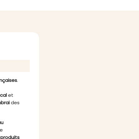
aire
véritable concentré d’énergie
onine,
d’origine naturelle pour retrouver
ubépine
tonus et vitalité au quotidien.
ps
Élaboré en France par les
t en
Laboratoires Enova, ce
fond et
complément alimentaire associe
les quatre stars des actifs
énergisants naturels : le Ginseng,
la Gelée Royale, le Guarana et le
Gingembre, enrichis en vitamine C
issue de l’Acérola. Une synergie
intelligente pensée pour répondre
efficacement aux besoins d’un
ançaises
.
organisme fatigué ou affaibli.
ocal
et
brai
des
au
re
s
produits