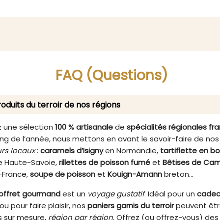
ment nouvelle génération,
Ce complément aliment
entré en actifs naturels,
innovant à base de mélat
pour une absorption rapide
valériane, passiflore et a
efficacité immédiate. Grâce
aide à réduire le tem
 format en doses liquides
d'endormissement tou
 boire, il agit sans attendre
favorisant un sommeil pro
gestion, pour soutenir vos
de qualité.
FAQ (Questions)
enses dès les premières
prises.
oduits du terroir de nos régions
 une sélection
100 % artisanale
de
spécialités régionales fr
ng de l’année, nous mettons en avant le savoir-faire de nos
rs locaux
:
caramels d’Isigny
en Normandie,
tartiflette en b
 Haute-Savoie,
rillettes de poisson fumé
et
Bêtises de Cam
-France,
soupe de poisson
et
Kouign-Amann
breton…
offret gourmand
est un
voyage gustatif
. Idéal pour un
cade
ou pour faire plaisir, nos
paniers garnis du terroir
peuvent êt
 sur mesure,
région par région
. Offrez (ou offrez-vous) de