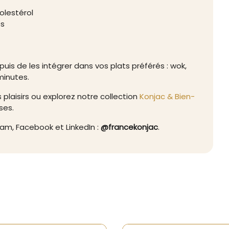
holestérol
es
e, puis de les intégrer dans vos plats préférés : wok,
 minutes.
s plaisirs ou explorez notre collection
Konjac & Bien-
ses.
ram, Facebook et LinkedIn :
@francekonjac
.