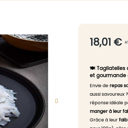
18,01 €
H
🍽 Tagliatelles 
et gourmande 
Envie de
repas sa
aussi savoureux 
réponse idéale po
manger à leur fa
Grâce à leur
faib