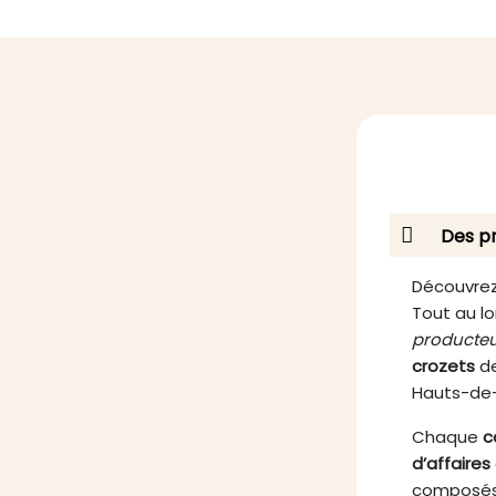
ciblée, naturelle et efficace.
complé
Élaborée avec soin par nos
conc
équipes, cette formule allie
conçu 
tradition herboriste et innovation
et une 
scientifique, pour vous
à un
accompagner dans votre routine
prêtes à
bien-être avec confiance.
la di
déf
Des pr
Découvrez
Tout au lo
producteu
crozets
de
Hauts-de
Chaque
c
d’affaires
composés