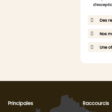
d’excepti
Des re
Nos me
Une of
Principales
Raccourcis