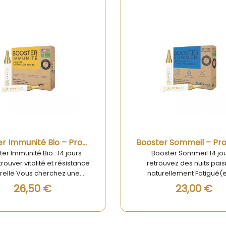
Rupture de stock
Rupture
Aperçu rapide
Aperçu rapide
Booster Immunité Bio – Programme 14 Jours
er Immunité Bio : 14 jours
Booster Sommeil 14 jou
rouver vitalité et résistance
retrouvez des nuits pais
relle Vous cherchez une
naturellement Fatigué(
on naturelle pour renforcer
tourner en rond dans votre 
26,50 €
23,00 €
e système immunitaire et
réussir à trouver le somme
er votre tonus avant l’hiver
Booster Sommeil a été con
période de fatigue ? Notre
vous accompagner dans l
ster Immunité Bio est un
de nuits sereines et répara