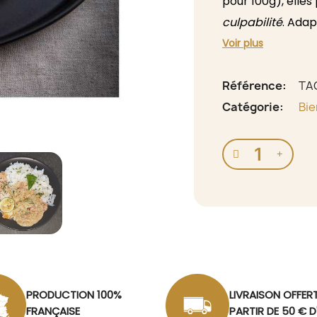
pour 100g), elles
culpabilité
. Ada
cétogène
ou sim
Voir plus
ces pâtes végéta
sucre, sans glucid
Référence
TA
Catégorie
Bie
PRODUCTION 100%
LIVRAISON OFFER
FRANÇAISE
PARTIR DE 50 € 