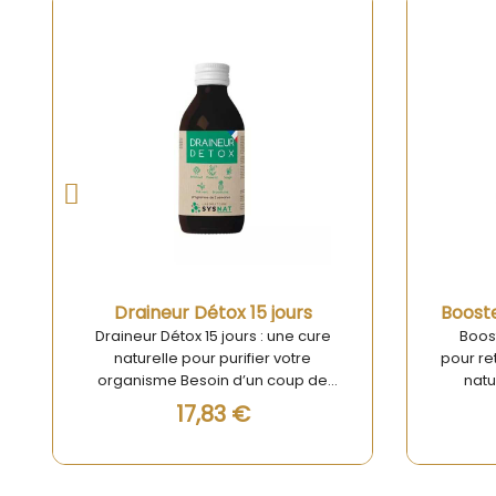
Rupture de stock
Aperçu rapide
Draineur Détox 15 jours
Draineur Détox 15 jours : une cure
Boost
naturelle pour purifier votre
pour ret
organisme Besoin d’un coup de
natu
boost pour éliminer les toxines et
soluti
17,83 €
retrouver une sensation de
votr
légèreté ? Notre Draineur Détox
retrouv
est la solution idéale pour
ou en 
amorcer une cure de 15 jours
Boo