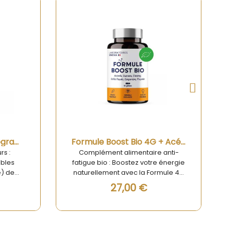
 de stock
Rupture de stock
Aperçu rapide
Booster Sommeil – Programme 14 Jours
Formule Boost Bio 4G + Acérola – Énergie, Tonus & Immunité
rs :
Complément alimentaire anti-
ibles
fatigue bio : Boostez votre énergie
e) de
naturellement avec la Formule 4G
lit sans
+ Acérola Fatigue physique ou
27,00 €
il ? Le
mentale, manque de
çu pour
concentration, coup de mou
a quête
saisonnier... Découvrez la Formule
trices.
Boost Bio 4G + Acérola, un