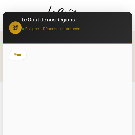
MENU
Le Goût de nos Régions
🎁
En ligne • Réponse instantanée
Carnet de Notes Éco A5
Lire la description