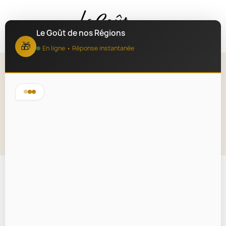
MENU
Le Goût de nos Régions
🎁
En ligne • Réponse instantanée
Valisette Kraft surprises d'hiver
rouge 34.2 x 25.0 x 11.5 cm
Lire la description
En rupture