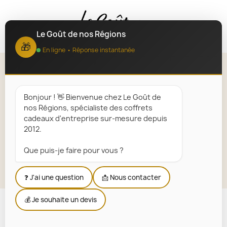
MENU
Le Goût de nos Régions
🎁
En ligne • Réponse instantanée
Panier & coffret garni gourmand
Breton
Bonjour ! 👋 Bienvenue chez Le Goût de
nos Régions, spécialiste des coffrets
Accueil
Paniers Garnis Régionaux
Régions
cadeaux d'entreprise sur-mesure depuis
Bretagne
Panier & coffret garni gourmand Breton
2012.
Que puis-je faire pour vous ?
Explorer la sélection
❓ J'ai une question
📩 Nous contacter
💰 Je souhaite un devis