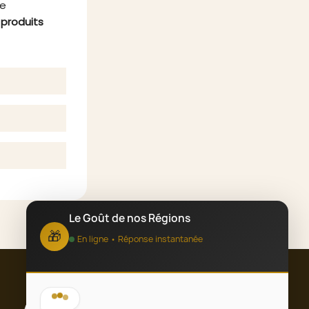
re
s
produits
Le Goût de nos Régions
🎁
En ligne • Réponse instantanée
Bonjour ! 👋 Bienvenue chez Le Goût