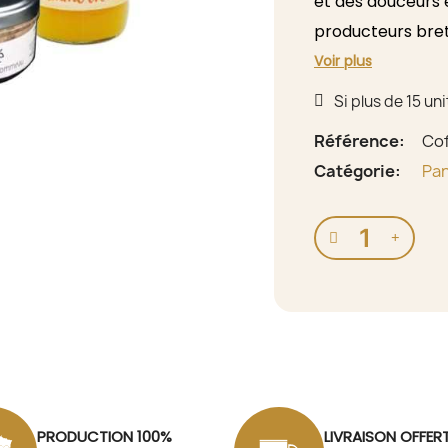
et des douceurs 
producteurs bre
parfaite pour un
Voir plus
proche ou offrir
Si plus de 15 un
l’authenticité et 
Référence
Co
Catégorie
Pan
PRODUCTION 100%
LIVRAISON OFFER