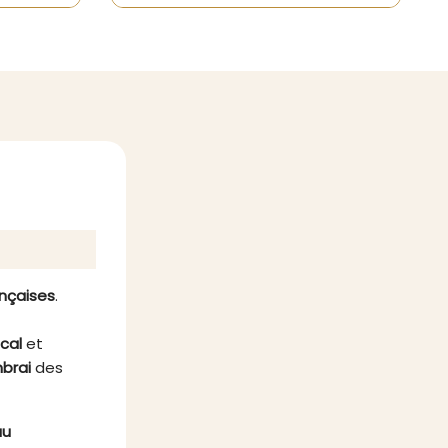
Nord. Ce
sélection raffinée de produits
socie le
gastronomiques pour émerveiller
rre, la
les papilles. Conçu pour les
Cambrai
amateurs de bonne chère, ce
es à la
coffret est une idée cadeau idéale
statif
pour Noël, les fêtes de fin d’année
fret de
ou toute occasion spéciale.
artager
nçais à
tionnés
avoir-
cadeau
urs de
aditions
.
ançaises
.
ocal
et
brai
des
au