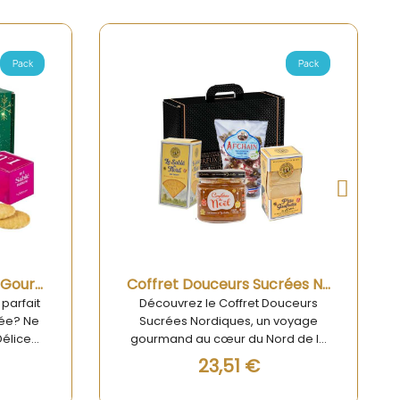
Pack
Aperçu rapide
Coffret Douceurs Sucrées Nordiques
Coffret Célébration Gourmande de l'Hiver
uceurs
Coffret Célébration Gourmande
voyage
de l'Hiver – Un Cadeau
d de la
Gastronomique pour les Fêtes
eurs
Offrez un moment d'exception
39,34 €
ite à un
avec notre Coffret Célébration
our des
Gourmande de l'Hiver, une