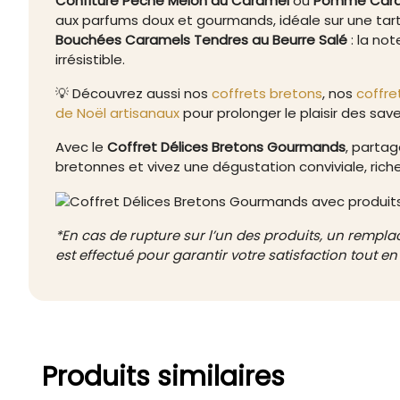
Confiture Pêche Melon au Caramel
ou
Pomme Caram
aux parfums doux et gourmands, idéale sur une tart
Bouchées Caramels Tendres au Beurre Salé
: la no
irrésistible.
💡 Découvrez aussi nos
coffrets bretons
, nos
coffre
de Noël artisanaux
pour prolonger le plaisir des sav
Avec le
Coffret Délices Bretons Gourmands
, parta
bretonnes et vivez une dégustation conviviale, rich
*En cas de rupture sur l’un des produits, un remp
est effectué pour garantir votre satisfaction tout en 
Produits similaires