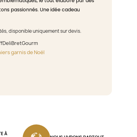
emblématiques, le tout élaboré par des
tons passionnés. Une idée cadeau
moment de partage
, pour remercier un
 une
attention gourmande
qui respire
ités, disponible uniquement sur devis.
la tradition régionale.
ffDeliBretGourm
iers garnis de Noël
TE À