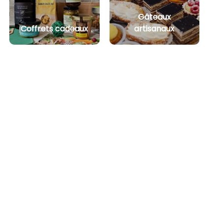
Gâteaux
Coffrets cadeaux
artisanaux