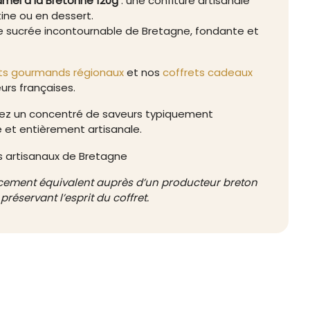
el à la Bretonne 120g
: une confiture artisanale
ine ou en dessert.
te sucrée incontournable de Bretagne, fondante et
ts gourmands régionaux
et nos
coffrets cadeaux
eurs françaises.
gez un concentré de saveurs typiquement
e et entièrement artisanale.
lacement équivalent auprès d’un producteur breton
préservant l’esprit du coffret.