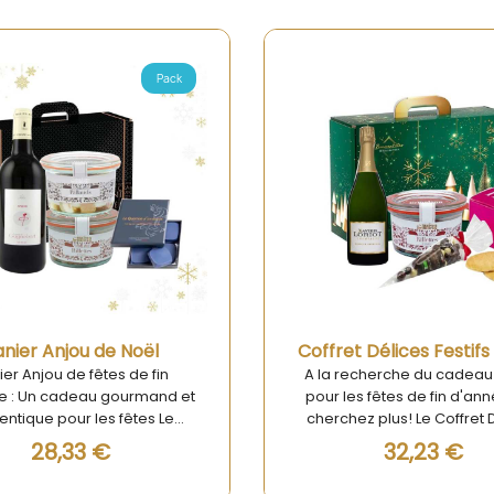
Pack
Aperçu rapide
Aperçu rapide
Coffret Délices Festifs Gourmands de Noël
echerche du cadeau parfait
Découvrez le Coffret Do
es fêtes de fin d'année? Ne
Sucrées Nordiques, un 
ez plus! Le Coffret Délices
gourmand au cœur du Nor
s Gourmands de Noël est un
France Le Coffret Douc
32,23 €
23,51 €
idéal à offrir à vos proches
Sucrées Nordiques vous inv
jouter à votre propre table
moment de pur plaisir aut