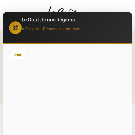
MENU
Le Goût de nos Régions
🎁
En ligne • Réponse instantanée
Décapsuleur de bouteille de
champagne - Tire-bouchon de
vin étincelant
Lire la description