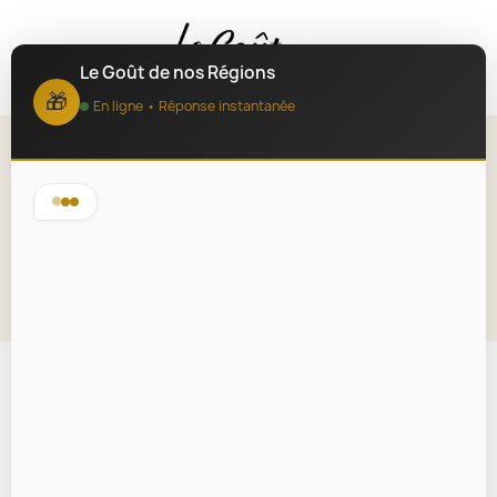
MENU
Le Goût de nos Régions
🎁
En ligne • Réponse instantanée
Confit d’oignons Spécial Foie
Gras 100g
Lire la description
En rupture