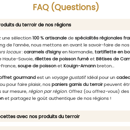
te en bouche. Que ce soit
tout le savoir-faire de 
FAQ (Questions)
ffrir en cadeau ou pour se
chocolaterie artisanale fr
laisir, ce plumier métal avec
és de chocolat assortis est
oduits du terroir de nos régions
ix incontournable. Laissez-
éduire par la richesse des
eurs et la douceur des
 une sélection
100 % artisanale
de
spécialités régionales fr
ats artisanaux, et savourez
ng de l’année, nous mettons en avant le savoir-faire de nos
e instant de bonheur avec
rs locaux
:
caramels d’Isigny
en Normandie,
tartiflette en b
e expérience chocolatée
 Haute-Savoie,
rillettes de poisson fumé
et
Bêtises de Cam
exceptionnelle.
-France,
soupe de poisson
et
Kouign-Amann
breton…
offret gourmand
est un
voyage gustatif
. Idéal pour un
cade
ou pour faire plaisir, nos
paniers garnis du terroir
peuvent êt
 sur mesure,
région par région
. Offrez (ou offrez-vous) de
on
et partagez le goût authentique de nos régions !
cettes avec nos produits du terroir