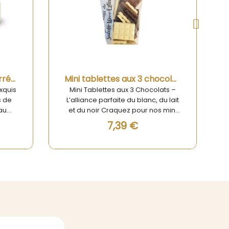
Aperçu rapide
Mini tablettes aux 3 chocolats blanc, lait et noir 120g
Ballotin Noël 18 chocolats Assortis - Chevaliers D'Argouges
olats –
Ballotin Noël 18 Chocolats Assortis :
 du lait
L’élégance chocolatée des fêtes
os mini
Offrez-vous une expérience
ts, une
chocolatée unique avec le Ballotin
12,51 €
ira les
Noël 18 Chocolats Assortis. Ce
rs
coffret de 175g réunit un
urmand
assortiment raffiné de chocolats
ur du
artisanaux, parfait pour les fêtes
 au lait
de fin d'année. Chaque chocolat
r une
est conçu avec soin, alliant des
plète.
ingrédients de qualité et un savoir-
 un
faire artisanal. La richesse des
uceur,
saveurs, du chocolat noir intense
blimant
au chocolat au lait crémeux,