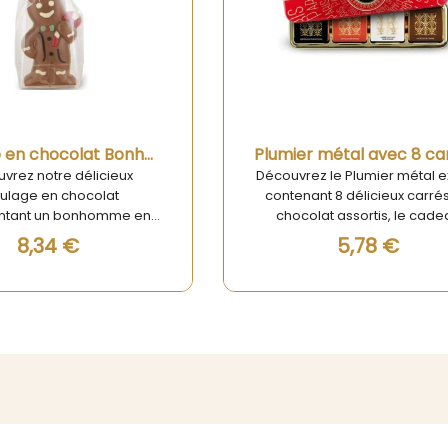
Aperçu rapide
Aperçu rapide
Plumier métal avec 8 carrés chocolat assortis 39g
ez le Plumier métal exquis
Mini Tablettes aux 3 Choc
nant 8 délicieux carrés de
L’alliance parfaite du blanc,
olat assortis, le cadeau
et du noir Craquez pour n
ait pour les amateurs de
tablettes aux trois chocola
5,78 €
7,39 €
olats artisanaux. Chaque
création artisanale qui rav
de chocolat, soigneusement
amateurs de douceu
ionné, offre une expérience
cacaotées. Ce sachet go
ve unique avec des saveurs
de 120 g réunit le meille
s de chocolat noir intense,
chocolat blanc, du chocolat
olat au lait onctueux et de
et du chocolat noir pou
ocolat blanc crémeux.
expérience gustative com
és avec des ingrédients de
Chaque bouchée offre
e qualité, ces chocolats
équilibre subtil entre do
issent une texture lisse et
onctuosité et intensité, su