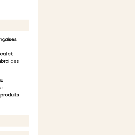
notre
séduira tous les amateurs de
ançaise.
douceurs. Idéal pour
accompagner vos moments
conviviaux ou pour surprendre vos
proches avec un cadeau élégant.
Ne résistez plus et laissez-vous
tenter par ce ballotin festif et
ançaises
.
gourmand.
ocal
et
brai
des
au
re
s
produits