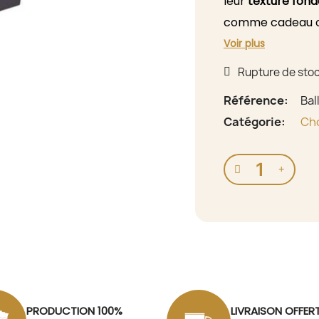
leur
texture fon
comme cadeau ou
elles incarnent l
Voir plus
artisanale et leu
Rupture de sto
de chaque bouché
Référence
Bal
Catégorie
Cho
PRODUCTION 100%
LIVRAISON OFFER