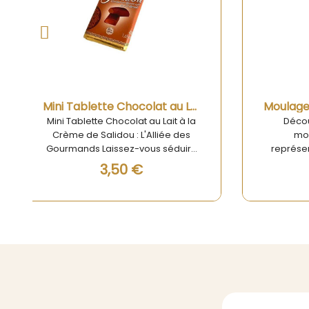
Aperçu rapide
Moulage en chocolat Bonhomme en pain d’épices 75g
Découvrez notre délicieux
Découvr
moulage en chocolat
conte
représentant un bonhomme en
choc
pain d’épices, pesant 75g. Ce
parf
8,34 €
gâteau artisanal est une véritable
choc
petite œuvre d'art culinaire, idéale
carré 
pour les amateurs de chocolat et
sélect
de douceurs sucrées. Le moulage
gustati
en chocolat Bonhomme en pain
variée
d’épices 75g est non seulement
de choc
visuellement attrayant, mais offre
ch
également une expérience
Fabriqu
gustative exceptionnelle. Fabriqué
haut
avec soin par nos artisans
garant