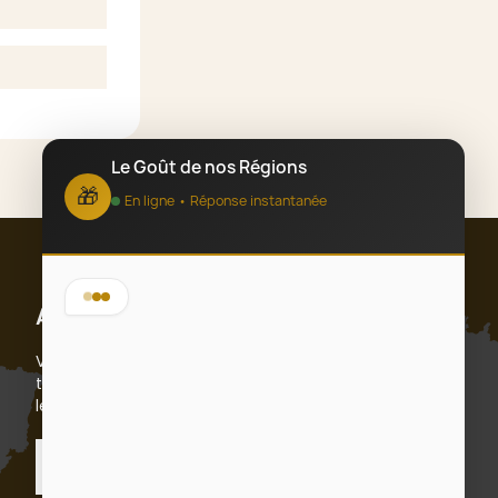
Le Goût de nos Régions
🎁
En ligne • Réponse instantanée
Bonjour ! 👋 Bienvenue chez Le Goût
Abonnez-vous
de nos Régions, spécialiste des
coffrets cadeaux d'entreprise sur-
Vous pouvez vous désinscrire à tout moment. Vous
mesure depuis 2012.
trouverez pour cela nos informations de contact dans
les conditions d'utilisation du site.
Que puis-je faire pour vous ?
S’abonner
❓ J'ai une question
📩 Nous contacter