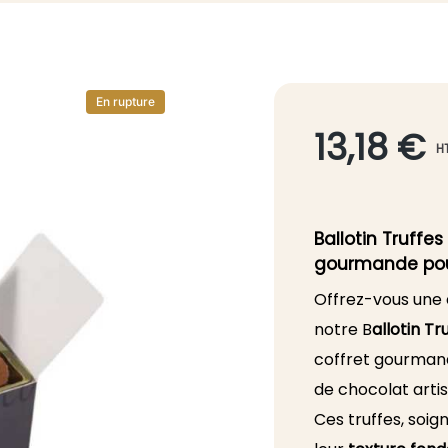
En rupture
13,18 €
H
Ballotin Truffe
gourmande pou
Offrez-vous une
notre B
allotin T
coffret gourmand
de chocolat artis
Ces truffes, soi