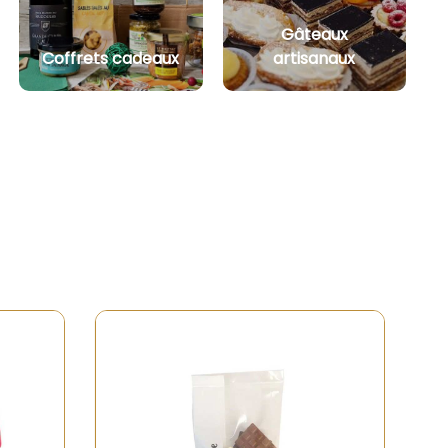
Gâteaux
Coffrets cadeaux
artisanaux