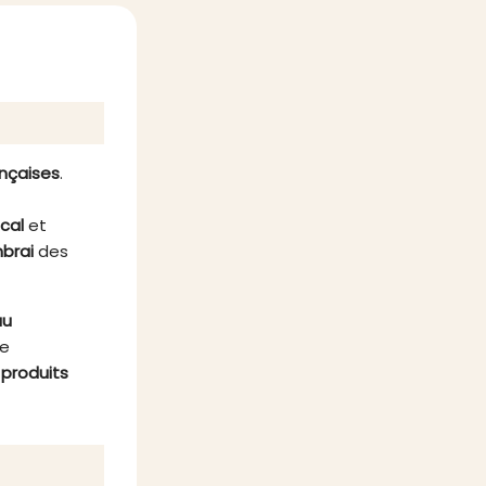
ceur
Fabriquée selon des recettes
èrement
traditionnelles transmises de
arfait
génération en génération, cette
jeuners,
confiture est le fruit d'un savoir-
serts.
faire unique et d'une passion pour
les produits du terroir alsacien.
Offrez-vous un moment de
gourmandise et de tradition avec
ançaises
.
la Confiture de Cerise Noire
d'Alsace de chez Les Confitures de
ocal
et
Nicole. Un véritable concentré de
brai
des
saveurs alsaciennes à déguster
sans modération.
au
re
s
produits