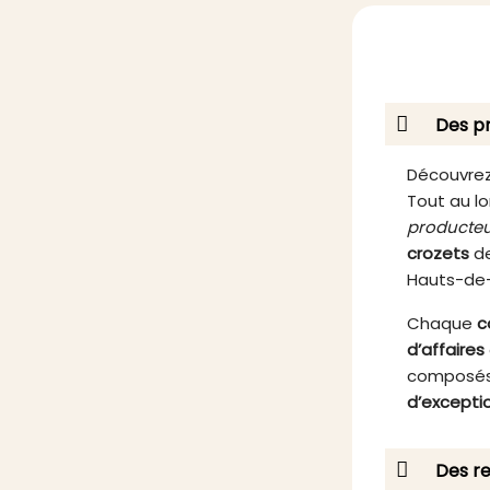
acidité. Son goût unique, à la fois
égay
sucré et légèrement épicé, est un
acc
véritable régal pour les papilles.
affiné
Que vous soyez un amateur de
confitures artisanales ou
Des pr
simplement à la recherche d'un
produit d'exception, cette confiture
est le choix idéal pour agrémenter
Découvrez
vos moments gourmands. Profitez
Tout au lo
de la qualité et de l’authenticité
producteu
d’un produit local, préparé selon
crozets
de
un savoir-faire ancestral.
Hauts-de
Chaque
c
d’affaires
composés
d’excepti
Des re