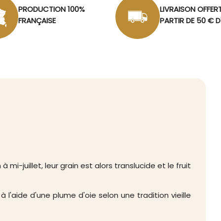
pour notre
Confi
PRODUCTION 100%
LIVRAISON OFFER
véritable invitat
FRANÇAISE
PARTIR DE 50 € 
Régalez-vous et
famille ou entre 
 mi-juillet, leur grain est alors translucide et le fruit
 l'aide d'une plume d'oie selon une tradition vieille