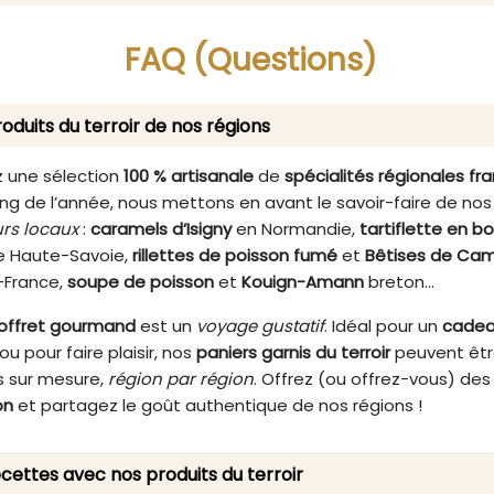
er vos petits-déjeuners,
incomparable. Sa dou
ompagner vos fromages
naturelle et son goût lég
FAQ (Questions)
s ou sublimer vos desserts
acidulé en font un choix p
maison.
pour enrichir vos petits-dé
goûters, ou même vos des
oduits du terroir de nos régions
 une sélection
100 % artisanale
de
spécialités régionales fr
ng de l’année, nous mettons en avant le savoir-faire de nos
rs locaux
:
caramels d’Isigny
en Normandie,
tartiflette en b
 Haute-Savoie,
rillettes de poisson fumé
et
Bêtises de Cam
-France,
soupe de poisson
et
Kouign-Amann
breton…
offret gourmand
est un
voyage gustatif
. Idéal pour un
cade
ou pour faire plaisir, nos
paniers garnis du terroir
peuvent êt
 sur mesure,
région par région
. Offrez (ou offrez-vous) de
on
et partagez le goût authentique de nos régions !
cettes avec nos produits du terroir