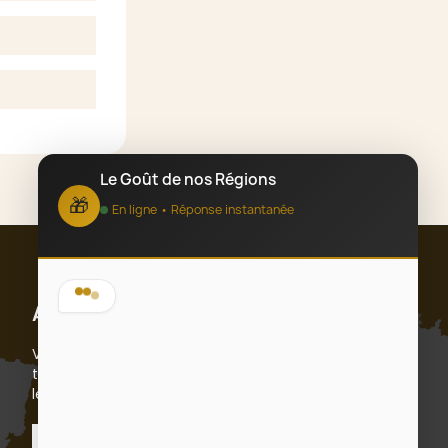
Le Goût de nos Régions
🎁
En ligne • Réponse instantanée
Bonjour ! 👋 Bienvenue chez Le Goût
Abonnez-vous
de nos Régions, spécialiste des
coffrets cadeaux d'entreprise sur-
Vous pouvez vous désinscrire à tout moment. Vous
mesure depuis 2012.
trouverez pour cela nos informations de contact dans
les conditions d'utilisation du site.
Que puis-je faire pour vous ?