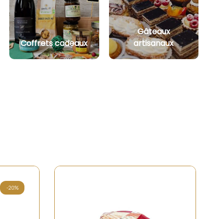
Gâteaux
Coffrets cadeaux
artisanaux
Rupture de stock