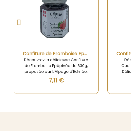
Aperçu rapide
Confiture aux Quetsches d'Alsace 125g
Découvrez la Confiture aux
Confit
Quetsches d'Alsace 125g – Un
230g 
Délice Fruitée Incontournable
Sud-Ou
Plongez dans un univers de
séduire
6,54 €
saveurs authentiques avec notre
et P
Confiture aux Quetsches d'Alsace
tradi
125g, un produit artisanal qui
Déli
capture toute la richesse de la
natur
tradition alsacienne. Élaborée
solei
avec des quetsches fraîches et
des
soigneusement sélectionnées,
confit
cette confiture vous offre un
vous o
équilibre parfait entre douceur et
de g