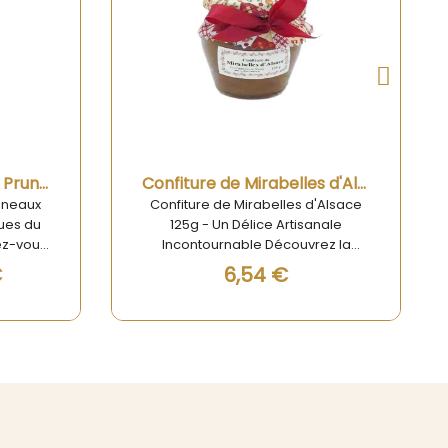
Aperçu rapide
Confiture de Mirabelles d'Alsace 125g
Confiture de Cerise Noire d'Alsace 125g
'Alsace
Découvrez la délicieuse Confiture
nale
de Cerise Noire d'Alsace de la
ez la
célèbre marque Les Confitures de
'Alsace
Nicole. Avec un poids total de 125g
0,00 €
fitures
à 250g, cette confiture artisanale
épite de
est un véritable trésor gustatif à
. Ce pot
savourer à tout moment de la
on des
journée. Les cerises noires
t des
d'Alsace, réputées pour leur
onfiture,
saveur sucrée et acidulée, sont
belles
soigneusement sélectionnées
une
pour créer cette confiture
e
gourmande et authentique.