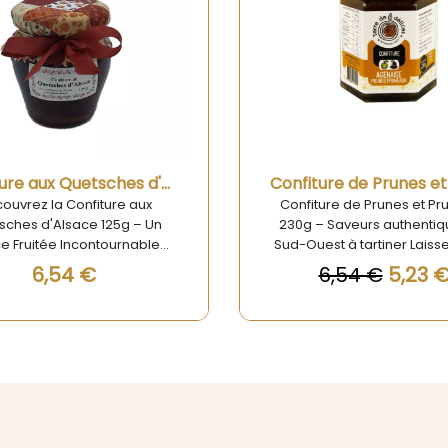
Aperçu rapide
Aperçu rapide
Confiture de Prunes et Pruneaux 230g - Terre de Délices
ure de Prunes et Pruneaux
Confiture de Mirabelles d
– Saveurs authentiques du
125g - Un Délice Artisa
est à tartiner Laissez-vous
Incontournable Découvr
 par la Confiture de Prunes
Confiture de Mirabelles d
6,54 €
5,23 €
6,54 €
runeaux 230g, une recette
125g de la marque Les Con
tionnelle signée Terre de
de Nicole, une véritable p
ces, qui allie la douceur
la gastronomie alsacienne
elle des prunes mûries au
de 125g est une célébrati
l à la richesse aromatique
saveurs authentiques e
 pruneaux d’Agen. Cette
ingrédients de qualité. La c
ure artisanale du Sud-Ouest
élaborée à partir de mira
ffre un véritable concentré
d'Alsace, vous offre 
ourmandise, idéale pour
expérience gustativ