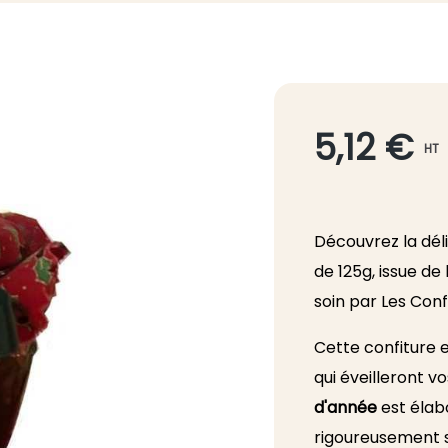
5,12 €
HT
Découvrez la dél
de 125g, issue de
soin par Les Conf
Cette confiture e
qui éveilleront vo
d'année
est élabo
rigoureusement s