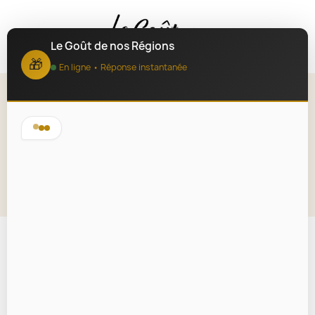
MENU
Le Goût de nos Régions
🎁
En ligne • Réponse instantanée
Poire et Chocolat à la Fleur de
Sel 110g
Lire la description