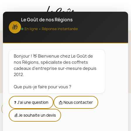
MENU
Le Goût de nos Régions
🎁
En ligne • Réponse instantanée
Paniers Personnalisés
Bonjour ! 👋 Bienvenue chez Le Goût de
Accueil
Paniers Personnalisés
nos Régions, spécialiste des coffrets
cadeaux d'entreprise sur-mesure depuis
2012.
Explorer la sélection
Que puis-je faire pour vous ?
❓ J'ai une question
📩 Nous contacter
💰 Je souhaite un devis